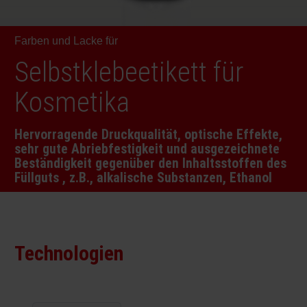
RETHINK PACKAGING
Bogenof
Standor
Ökolog
Schüler
Farben und Lacke für
WEBSEITEN
Tabakv
Bewerb
Selbstklebeetikett für
SPRACHE
Kosmetika
Barrier
Hervorragende Druckqualität, optische Effekte,
sehr gute Abriebfestigkeit und ausgezeichnete
Wirtscha
Beständigkeit gegenüber den Inhaltsstoffen des
Füllguts , z.B., alkalische Substanzen, Ethanol
Konzept
Umstieg
Technologien
Oberflä