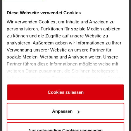
Verpackungs-Effizienz
Diese Webseite verwendet Cookies
Wir verwenden Cookies, um Inhalte und Anzeigen zu
Hervorragende Kantenabhebefestigkeit und
personalisieren, Funktionen für soziale Medien anbieten
keine Rollneigung des Etiketts ermöglichen
zu können und die Zugriffe auf unsere Website zu
eine höhere Etikettiergeschwindigkeit
analysieren. Außerdem geben wir Informationen zu Ihrer
Verwendung unserer Website an unsere Partner für
Farbserien
soziale Medien, Werbung und Analysen weiter. Unsere
Partner führen diese Informationen möglicherweise mit
Low migration
weiteren Daten zusammen, die Sie ihnen bereitgestellt
haben oder die sie im Rahmen Ihrer Nutzung der Dienste
SICURA Flex TUBE OPV
SICURA Nutriflex Series
gesammelt haben. Sie geben Einwilligung zu unseren
Cookies, wenn Sie unsere Webseite weiterhin nutzen.
Cookies zulassen
SICURA Nutriflex TUBE OPV
SICURA Nutriflex LEDTec Serie
AQUALABEL Serie
Anpassen
POLYAQUA Serie
Sicura Nutriplast 2 New
Nur notwendige Cookies verwenden
Sicura Nutriplast FCM
Sicura Nutriplast FCM LED