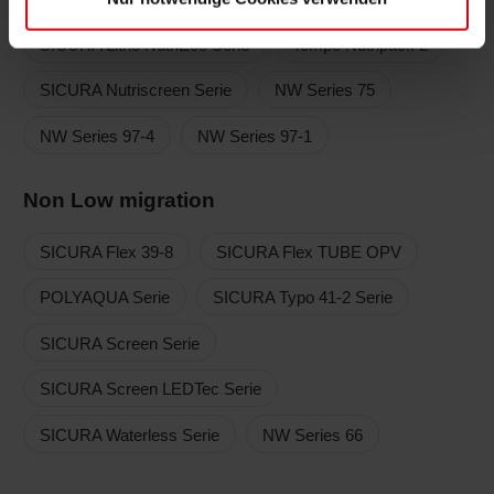
SICURA Litho NutriEco Serie
Tempo Nutripack 2
SICURA Nutriscreen Serie
NW Series 75
NW Series 97-4
NW Series 97-1
Non Low migration
SICURA Flex 39-8
SICURA Flex TUBE OPV
POLYAQUA Serie
SICURA Typo 41-2 Serie
SICURA Screen Serie
SICURA Screen LEDTec Serie
SICURA Waterless Serie
NW Series 66