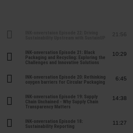
RETHINK PACKAGING
Bogenof
Standor
Ökolog
Schüler
WEBSEITEN
Tabakv
Bewerb
INK-onverstaion Episode 22: Driving
21:56
Sustainability Upstream with SustainUP
SPRACHE
Barrier
INK-onversation Episode 21: Black
10:29
Packaging and Recycling: Exploring the
Challenges and Innovative Solutions
Wirtscha
INK-onversation Episode 20: Rethinking
6:45
oxygen barriers for Circular Packaging
Konzept
INK-onversation Episode 19: Supply
14:38
Chain Unchained - Why Supply Chain
Umstieg
Transparency Matters
INK-onversation Episode 18:
11:27
Oberflä
Sustainability Reporting