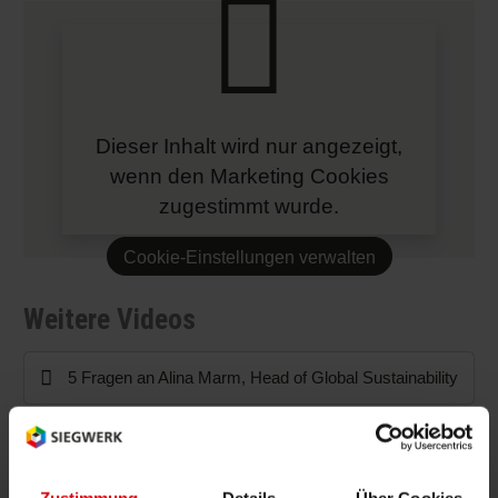
Dieser Inhalt wird nur angezeigt,
wenn den Marketing Cookies
zugestimmt wurde.
Cookie-Einstellungen verwalten
Weitere Videos
5 Fragen an Alina Marm, Head of Global Sustainability
Performance meets consumer expectations with our
UV barrier coating