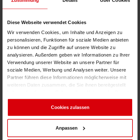
Zustimmung
Details
Über Cookies
Circular Economy at Siegwerk
Diese Webseite verwendet Cookies
Color Matching support at Siegwerk
Wir verwenden Cookies, um Inhalte und Anzeigen zu
personalisieren, Funktionen für soziale Medien anbieten
Corporate Social Responsibility (CSR) at Siegwerk
zu können und die Zugriffe auf unsere Website zu
analysieren. Außerdem geben wir Informationen zu Ihrer
Deinking - The process of Deinking explained easily
Verwendung unserer Website an unsere Partner für
soziale Medien, Werbung und Analysen weiter. Unsere
Digital inks at Siegwerk
Partner führen diese Informationen möglicherweise mit
weiteren Daten zusammen, die Sie ihnen bereitgestellt
haben oder die sie im Rahmen Ihrer Nutzung der Dienste
How Siegwerk printing inks and coatings are made
gesammelt haben. Sie geben Einwilligung zu unseren
Cookies, wenn Sie unsere Webseite weiterhin nutzen.
Cookies zulassen
Anpassen