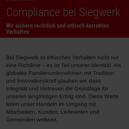
RETHINK PACKAGING
Bogenof
Standor
Ökolog
Schüler
Compliance bei Siegwerk
WEBSEITEN
Wir sichern rechtlich und ethisch korrektes
Tabakv
Bewerb
Verhalten
SPRACHE
Barrier
Bei Siegwerk ist ethisches Verhalten nicht nur
Wirtscha
eine Richtlinie – es ist Teil unserer Identität. Als
globales Familienunternehmen mit Tradition
und Innovationskraft glauben wir, dass
Konzept
Integrität und Vertrauen die Grundlage für
unseren langfristigen Erfolg sind. Diese Werte
Umstieg
leiten unser Handeln im Umgang mit
Mitarbeitern, Kunden, Lieferanten und
Oberflä
Gemeinden weltweit.