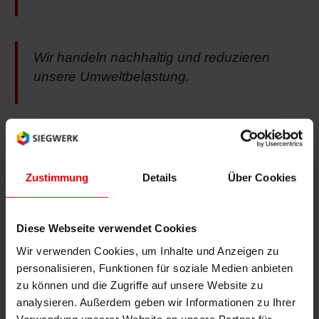
Wir handeln nachhaltig und reduzieren
unsere Umweltbelastung.
Hier können Sie das vollständige Dokument
zur ethischen Verhaltensrichtlinie einsehen
Zustimmung
Details
Über Cookies
Diese Webseite verwendet Cookies
Wir verwenden Cookies, um Inhalte und Anzeigen zu
personalisieren, Funktionen für soziale Medien anbieten
Whistleblowing & Kontakt
zu können und die Zugriffe auf unsere Website zu
analysieren. Außerdem geben wir Informationen zu Ihrer
Whistleblower-System "Integrity Line"
Verwendung unserer Website an unsere Partner für