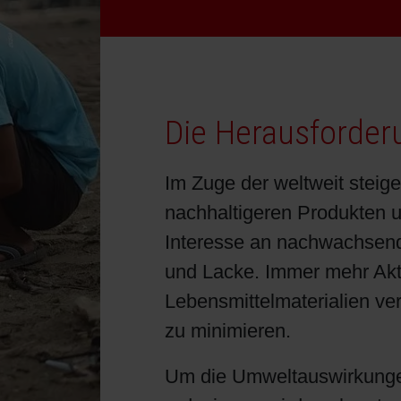
Bogenoffset
Standorte
Ökologische Lösungen
Schülerpraktikum
Tabakverpackungen
Bewerbungsprozess
Reduzierung der Umweltauswirkungen
Die Herausforder
Barrierebeschichtungen
Im Zuge der weltweit stei
Wirtschaftliche Lieferketten
nachhaltigeren Produkten 
Interesse an nachwachsend
Konzepte für Kreislaufwirtschaft
und Lacke. Immer mehr Akt
Lebensmittelmaterialien ve
Umstieg auf Papier
zu minimieren.
Oberflächendruck
Um die Umweltauswirkungen