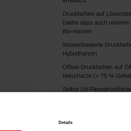
erhältlich.
Druckfarben auf Lösemitte
(siehe dazu auch unsere
Bio-Harzen
Wasserbasierte Druckfarb
Hybridharzen
Offset-Druckfarben auf Ö
Naturharze (> 75 % Gehal
Selbst UV-Flexodruckfarb
nachwachsenden Rohstoff
Alle nachwachsenden Rohs
unseren strengen Rohstof
Details
nachwachsender Rohstoffe