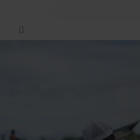
UNTERNEHMEN
Menü
DRUCKFARBEN & LACKE
NACHHALTIGKEIT
SERVICES
NEWS & MEDIEN
KARRIERE