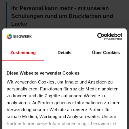
Ihr Personal kann mehr - mit unseren
Schulungen rund um Druckfarben und
Lacke
Zustimmung
Details
Über Cookies
Schulungen zum Thema
Diese Webseite verwendet Cookies
Produktsicherheit
Wir verwenden Cookies, um Inhalte und Anzeigen zu
personalisieren, Funktionen für soziale Medien anbieten
Produktrisiken lassen sich vermeiden – mit Siegwerk
zu können und die Zugriffe auf unsere Website zu
analysieren. Außerdem geben wir Informationen zu Ihrer
Verwendung unserer Website an unsere Partner für
soziale Medien, Werbung und Analysen weiter. Unsere
Siegwerk unterstützt Sie dabei, die Sicherheit
Partner führen diese Informationen möglicherweise mit
Ihrer Produkte zu gewährleisten. Hierzu bieten