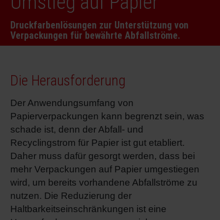
Umstieg auf Papier
RETHINK PACKAGING
Bogenof
Standor
Ökolog
Schüler
Druckfarbenlösungen zur Unterstützung von
Verpackungen für bewährte Abfallströme.
WEBSEITEN
Tabakv
Bewerb
SPRACHE
Barrier
Die Herausforderung
Der Anwendungsumfang von
Wirtscha
Papierverpackungen kann begrenzt sein, was
schade ist, denn der Abfall- und
Konzept
Recyclingstrom für Papier ist gut etabliert.
Daher muss dafür gesorgt werden, dass bei
mehr Verpackungen auf Papier umgestiegen
Umstie
wird, um bereits vorhandene Abfallströme zu
nutzen. Die Reduzierung der
Oberflä
Haltbarkeitseinschränkungen ist eine