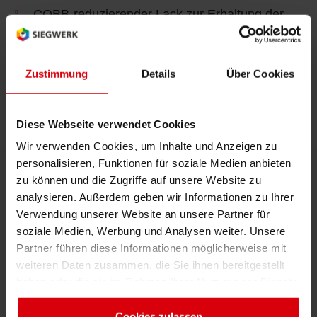
COBB-reduzierender Lack zur Erhaltung der
Verpackungsstruktur in feuchter Atmosphäre
Optionale OK Compost Home-Zertifizierung
Zustimmung
Details
Über Cookies
(EN 13432) zur Sicherstellung eines schnellen
Abbaus
Diese Webseite verwendet Cookies
Wir verwenden Cookies, um Inhalte und Anzeigen zu
personalisieren, Funktionen für soziale Medien anbieten
zu können und die Zugriffe auf unsere Website zu
analysieren. Außerdem geben wir Informationen zu Ihrer
Sprechen Sie uns gerne an
Verwendung unserer Website an unsere Partner für
soziale Medien, Werbung und Analysen weiter. Unsere
Wenn Sie Fragen haben, füllen Sie einfach das
Kontaktformular aus und wir werden gerne mit Ihnen
Partner führen diese Informationen möglicherweise mit
in Kontakt treten und Sie persönlich beraten.
weiteren Daten zusammen, die Sie ihnen bereitgestellt
haben oder die sie im Rahmen Ihrer Nutzung der Dienste
gesammelt haben. Sie geben Einwilligung zu unseren
Cookies, wenn Sie unsere Webseite weiterhin nutzen.
Cookies zulassen