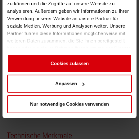
Intensive Vollflächen
160 - 180
7,0 - 8,0 cm3
zu können und die Zugriffe auf unsere Website zu
Linien / cm
/ m2
analysieren. Außerdem geben wir Informationen zu Ihrer
Verwendung unserer Website an unsere Partner für
Feine Linien
200 - 320
4,5 - 6,0 cm3
soziale Medien, Werbung und Analysen weiter. Unsere
Linien/cm
/m2
Partner führen diese Informationen möglicherweise mit
weiteren Daten zusammen, die Sie ihnen bereitgestellt
haben oder die sie im Rahmen Ihrer Nutzung der Dienste
SICURA Flex 39-8 Produktportfolio
gesammelt haben. Sie geben Einwilligung zu unseren
umfasst
Cookies, wenn Sie unsere Webseite weiterhin nutzen.
Cookies zulassen
Inks
Metallics
Anpassen
OPV, Primers &
Specialties &
Nur notwendige Cookies verwenden
Adhesives
Additives
Technische Merkmale