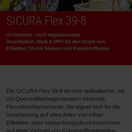
RETHINK PACKAGING
Bogenof
Standor
Ökolog
Schüler
SICURA Flex 39-8
WEBSEITEN
Tabakv
Bewerb
UV-härtend - nicht migrationsarm
SPRACHE
Druckfarben, Weiß & OPV für den Druck von
Barrier
Etiketten, Shrink Sleeves und Kunststofftuben
Wirtscha
Konzept
Die SICURA Flex 39-8 ist eine radikalische, mit
UV-Quecksilberbogenlampen härtende
Umstieg
Flexodruckfarbenserie. Sie eignet sich für die
Verarbeitung auf allen Arten von Inline-
Oberflä
Etiketten- oder Verpackungsdruckmaschinen
auf einer Vielzahl von Kunststoffmaterialien