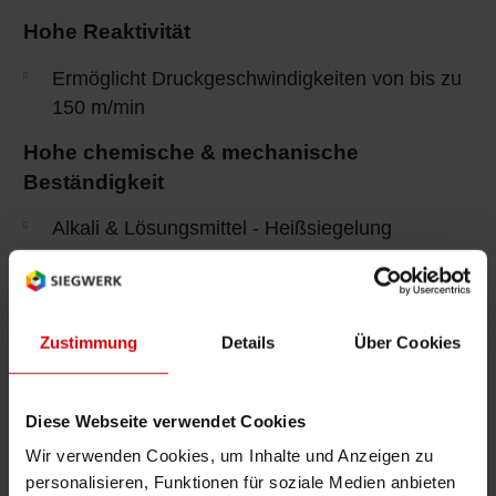
Hohe Reaktivität
Ermöglicht Druckgeschwindigkeiten von bis zu
150 m/min
Hohe chemische & mechanische
Beständigkeit
Alkali & Lösungsmittel - Heißsiegelung
Gute Haftung
Zustimmung
Details
Über Cookies
Hochkonzentrierte
360 - 475
2,5 - 3,5 cm3
Prozessdrucke
Zeilen / cm
/ m2
Diese Webseite verwendet Cookies
Zeilenbilder und/oder
180 - 195
6,0 - 7. 0 cm3
Wir verwenden Cookies, um Inhalte und Anzeigen zu
Texte
Zeilen / cm
/ m2
personalisieren, Funktionen für soziale Medien anbieten