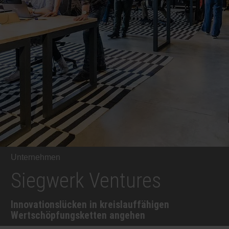
RETHINK PACKAGING
Bogenof
Standor
Ökolog
Schüler
WEBSEITEN
Tabakv
Bewerb
SPRACHE
Barrier
Wirtscha
Konzept
Unternehmen
Siegwerk Ventures
Umstieg
Innovationslücken in kreislauffähigen
Oberflä
Wertschöpfungsketten angehen