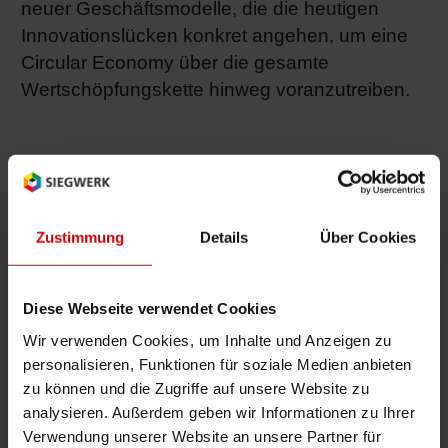
neuer Geschäftsmodelle, die die heutigen
Innovationslücken konkret angehen, um eine
Circular Economy über die gesamte
Wertschöpfungskette hinweg voranzutreiben.
Design. Digital Platform. Recycling.
Mit der Gründung unserer Tochtergesellschaft
Zustimmung
Details
Über Cookies
Siegwerk Ventures haben wir einen Raum
geschaffen, um bereits Bekanntes neu zu
denken, Innovationen zu erforschen und
Diese Webseite verwendet Cookies
schließlich neue Unternehmen in einem
Wir verwenden Cookies, um Inhalte und Anzeigen zu
sicheren und stabilen Umfeld zu gründen und
personalisieren, Funktionen für soziale Medien anbieten
zu skalieren.
zu können und die Zugriffe auf unsere Website zu
analysieren. Außerdem geben wir Informationen zu Ihrer
Siegwerk Ventures hat sich zum Ziel gesetzt,
Verwendung unserer Website an unsere Partner für
neue unabhängige Unternehmen in der