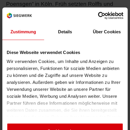
Poensgen“ in Köln. Früh setzten Rolffs und
RETHINK PACKAGING
Bogenof
Standor
Ökolog
Schüler
seine Nachfolger auf erfolgreiche Trends und
brachten die Druckindustrie mit vielen
WEBSEITEN
Tabakv
Bewerb
Innovationen voran. Damit legten sie den
Zustimmung
Details
Über Cookies
Grundstein für ein erfolgreiches,
SPRACHE
marktführendes Druckfarbengeschäft, das
Barrier
heute überall auf der Welt Farbe in den Alltag
Diese Webseite verwendet Cookies
bringt.
Wir verwenden Cookies, um Inhalte und Anzeigen zu
Wirtscha
personalisieren, Funktionen für soziale Medien anbieten
zu können und die Zugriffe auf unsere Website zu
Konzept
analysieren. Außerdem geben wir Informationen zu Ihrer
Verwendung unserer Website an unsere Partner für
Siegwerk Virtual Tour
soziale Medien, Werbung und Analysen weiter. Unsere
Umstieg
Partner führen diese Informationen möglicherweise mit
Sind Sie bereit, in die Welt von Siegwerk
weiteren Daten zusammen, die Sie ihnen bereitgestellt
einzutauchen? Sieh dir die 360°-
haben oder die sie im Rahmen Ihrer Nutzung der Dienste
Oberflä
Panoramatour an!
gesammelt haben. Sie geben Einwilligung zu unseren