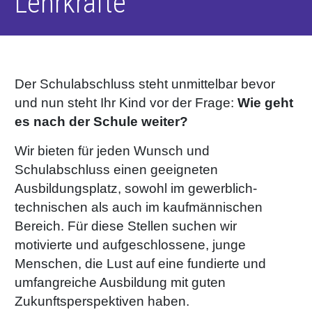
Lehrkräfte
RETHINK PACKAGING
Bogenof
Standor
Ökolog
Schüler
WEBSEITEN
Tabakv
Bewerb
Der Schulabschluss steht unmittelbar bevor
SPRACHE
und nun steht Ihr Kind vor der Frage:
Wie geht
Barrier
es nach der Schule weiter?
Wir bieten für jeden Wunsch und
Wirtscha
Schulabschluss einen geeigneten
Ausbildungsplatz, sowohl im gewerblich-
Konzept
technischen als auch im kaufmännischen
Bereich. Für diese Stellen suchen wir
Umstieg
motivierte und aufgeschlossene, junge
Menschen, die Lust auf eine fundierte und
umfangreiche Ausbildung mit guten
Oberflä
Zukunftsperspektiven haben.