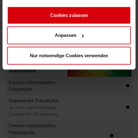
haben oder die sie im Rahmen Ihrer Nutzung der Dienste
Adhesives
Additives
gesammelt haben. Sie geben Einwilligung zu unseren
Cookies, wenn Sie unsere Webseite weiterhin nutzen.
Cookies zulassen
Whites
Anpassen
Technische Merkmale
Nur notwendige Cookies verwenden
Substrate
Eignung
Corona-vorbehandeltes
Polyethylen
Geprimertes Polyethylen
Je nach Vorbehandlung /
Qualität der Grundierung
Corona-vorbehandeltes
Polypropylen