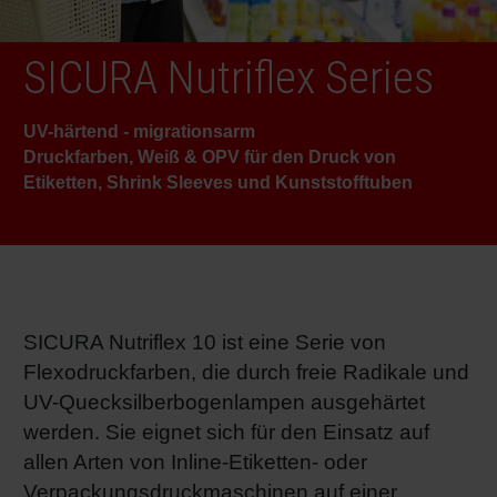
RETHINK PACKAGING
Bogenof
Standor
Ökolog
Schüler
SICURA Nutriflex Series
WEBSEITEN
Tabakv
Bewerb
UV-härtend - migrationsarm
SPRACHE
Druckfarben, Weiß & OPV für den Druck von
Barrier
Etiketten, Shrink Sleeves und Kunststofftuben
Wirtscha
Konzept
SICURA Nutriflex 10 ist eine Serie von
Flexodruckfarben, die durch freie Radikale und
Umstieg
UV-Quecksilberbogenlampen ausgehärtet
werden. Sie eignet sich für den Einsatz auf
Oberflä
allen Arten von Inline-Etiketten- oder
Verpackungsdruckmaschinen auf einer