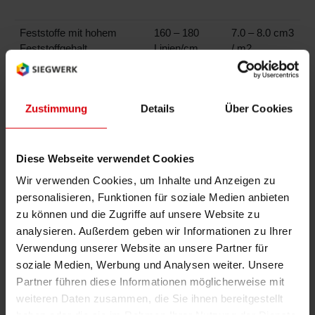
Feststoffe mit hohem
160 – 180
7.0 – 8.0 cm3
Feststoffgehalt
Linien/cm
/ m2
Feine Linien
200 – 320
4.5 – 6.0 cm3
Zustimmung
Details
Über Cookies
Linien/cm
/m2
Diese Webseite verwendet Cookies
Wir verwenden Cookies, um Inhalte und Anzeigen zu
personalisieren, Funktionen für soziale Medien anbieten
SICURA Nutriflex Series Produktportfolio
zu können und die Zugriffe auf unsere Website zu
umfasst
analysieren. Außerdem geben wir Informationen zu Ihrer
Verwendung unserer Website an unsere Partner für
Inks
Metallics
soziale Medien, Werbung und Analysen weiter. Unsere
Partner führen diese Informationen möglicherweise mit
weiteren Daten zusammen, die Sie ihnen bereitgestellt
OPV, Primers &
Specialties &