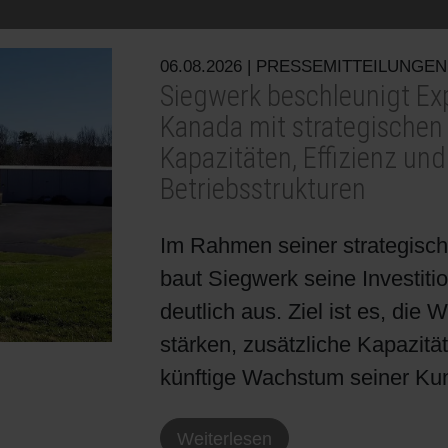
Bogenoffset
Standorte
Ökologische Lösungen
Schülerpraktikum
06.08.2026
| PRESSEMITTEILUNGEN
Tabakverpackungen
Reduzierung der Umweltauswirkungen
Bewerbungsprozess
Siegwerk beschleunigt Ex
Kanada mit strategischen 
Kapazitäten, Effizienz un
Barrierebeschichtungen
Betriebsstrukturen
Wirtschaftliche Lieferketten
Im Rahmen seiner strategi
baut Siegwerk seine Investit
Konzepte für Kreislaufwirtschaft
deutlich aus. Ziel ist es, die
stärken, zusätzliche Kapazitä
Umstieg auf Papier
künftige Wachstum seiner Kun
Oberflächendruck
Weiterlesen