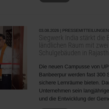
Shrink Sleeve Technology
Erdöl-freie Druckfarben: Eco Inks
03.08.2026
| PRESSEMITTEILUNGEN
Siegwerk India stärkt die 
ländlichen Raum mit zwei
Schulgebäuden in Rajastha
Die neuen Campusse von UP
Banbeerpur werden fast 300 
sichere Lernräume bieten. Dam
Unternehmen sein langjährig
und die Entwicklung der Geme