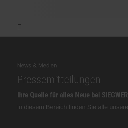
UNTERNEHMEN
Menü
DRUCKFARBEN & LACKE
NACHHALTIGKEIT
News & Medien
Pressemitteilungen
SERVICES
Ihre Quelle für alles Neue bei SIEGWE
NEWS & MEDIEN
In diesem Bereich finden Sie alle unser
KARRIERE