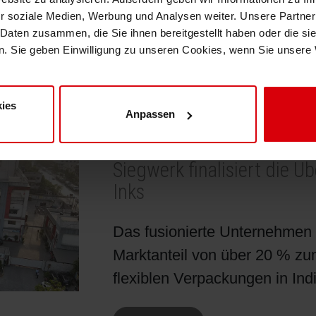
zu steigern und die Kundenbe
r soziale Medien, Werbung und Analysen weiter. Unsere Partner
 Daten zusammen, die Sie ihnen bereitgestellt haben oder die s
. Sie geben Einwilligung zu unseren Cookies, wenn Sie unsere 
Weiterlesen
ies
Anpassen
17.06.2026
| PRESSEMITTEILUNGEN
Siegwerk finalisiert die 
Inks
Das fusionierte Unternehmen 
Marktanteil von über 20 % zu
flexiblen Verpackungen in Ind