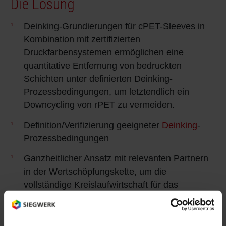
Die Lösung
Deinking-Grundierungen für cPET-Sleeves in
Kombination mit zertifizierten
Druckfarbensystemen ermöglichen eine
quantitative Entfernung von bedruckten
Schichten unter definierten Deinking-
Prozessbedingungen, um letztendlich ein
Downcycling von rPET zu vermeiden.
Definition/Verifizierung geeigneter
Deinking
-
Prozessbedingungen
Ganzheitlicher Ansatz mit relevanten Partnern
in der Wertschöpfungskette, um die
vollständige Kreislaufwirtschaft für das
Recycling von Flaschen zu gewährleisten.
Prüfungen im industriellen Maßstab zur