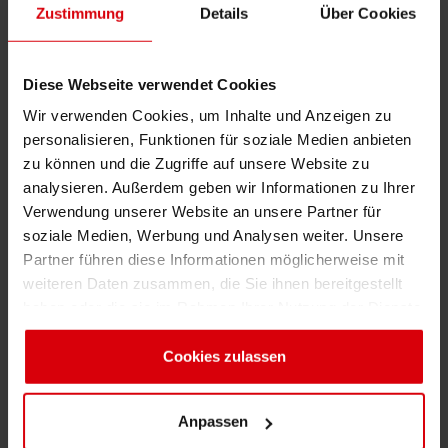
Sicherstellung des standardisierten
Zustimmung
Details
Über Cookies
Prozessfensters bei
Recyclingunternehmen/rPET-Herstellern
Diese Webseite verwendet Cookies
Bewertung von Sortierprozessen zur
Wir verwenden Cookies, um Inhalte und Anzeigen zu
Vermeidung von nicht-konformen Materialien
personalisieren, Funktionen für soziale Medien anbieten
zu können und die Zugriffe auf unsere Website zu
Zertifizierung geeigneter Druckfarbenlösungen
analysieren. Außerdem geben wir Informationen zu Ihrer
für cPET-basierte Etiketten
Verwendung unserer Website an unsere Partner für
Kompromisslose technische und PSR-
soziale Medien, Werbung und Analysen weiter. Unsere
bezogene Leistung, zertifiziert von Verbänden
Partner führen diese Informationen möglicherweise mit
weiteren Daten zusammen, die Sie ihnen bereitgestellt
wie APR (EPBP vorgesehen)
haben oder die sie im Rahmen Ihrer Nutzung der Dienste
Vermeidung von Problemen wie
gesammelt haben. Sie geben Einwilligung zu unseren
Waschwasserverunreinigungen, um einen
Cookies, wenn Sie unsere Webseite weiterhin nutzen.
Cookies zulassen
wirtschaftlich und ökologisch guten Prozess zu
gewährleisten.
Anpassen