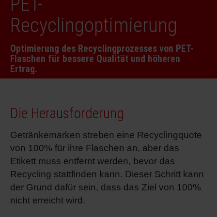
PET-
RETHINK PACKAGING
Bogenof
Standor
Ökolog
Schüler
Recyclingoptimierung
WEBSEITEN
Tabakv
Bewerb
Optimierung des Recyclingprozesses von PET-
Flaschen für bessere Qualität und höheren
SPRACHE
Ertrag.
Barrier
Wirtscha
Die Herausforderung
Getränkemarken streben eine Recyclingquote
Konzept
von 100% für ihre Flaschen an, aber das
Etikett muss entfernt werden, bevor das
Umstieg
Recycling stattfinden kann. Dieser Schritt kann
der Grund dafür sein, dass das Ziel von 100%
nicht erreicht wird.
Oberflä