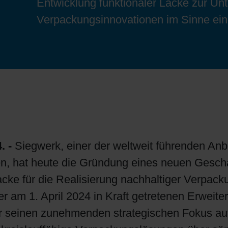
Entwicklung funktionaler Lacke zur Unt
Bogenoffset
Standorte
Ökologische Lösungen
Schülerpraktikum
Verpackungsinnovationen im Sinne ein
Tabakverpackungen
Reduzierung der Umweltauswirkungen
Bewerbungsprozess
Barrierebeschichtungen
Wirtschaftliche Lieferketten
Konzepte für Kreislaufwirtschaft
. -
Siegwerk, einer der weltweit führenden Anb
, hat heute die Gründung eines neuen Geschä
Umstieg auf Papier
lacke für die Realisierung nachhaltiger Verpac
er am 1. April 2024 in Kraft getretenen Erweite
Oberflächendruck
r seinen zunehmenden strategischen Fokus auf 