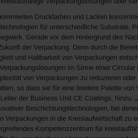
r kreislauffähige Verpackungslösungen über sä
Shrink Sleeve Technology
nommierten Druckfarben und Lacken konzentrier
technologien für unterschiedliche Substrate, 
Erdöl-freie Druckfarben: Eco Inks
egwerk. Gerade vor dem Hintergrund des Nachha
Zukunft der Verpackung. Denn durch die Bereits
igkeit und Haltbarkeit von Verpackungen entsch
on Verpackungslösungen im Sinne einer Circula
mplexität von Verpackungen zu reduzieren ode
atten, so dass sie für eine breitere Palette 
 Leiter der Business Unit CE Coatings, hinzu.
ovativer Beschichtungstechnologien, bei denen
n Verpackungen in die Kreislaufwirtschaft zu 
bergreifendes Kompetenzzentrum für kreislauff