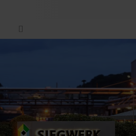
UNTERNEHMEN
Menü
DRUCKFARBEN & LACKE
NACHHALTIGKEIT
SERVICES
NEWS & MEDIEN
KARRIERE