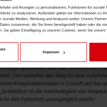
her regionaler Vorschriften und lokaler Marktan
nhalte und Anzeigen zu personalisieren, Funktionen für soziale
e erfolgreiche Entwicklungsprojekte mit Kunde
Website zu analysieren. Außerdem geben wir Informationen zu I
r soziale Medien, Werbung und Analysen weiter. Unsere Partner
sungen mit verbesserter Leistung und Recyclin
 Daten zusammen, die Sie ihnen bereitgestellt haben oder die s
e innovative Sauerstoffbarriere-Beschichtung e
. Sie geben Einwilligung zu unseren Cookies, wenn Sie unsere 
clingfähigkeit und verbesserten Barriere-Eige
nd Packiro gemeinsam eine nachhaltige Verpac
ies
ger Recyclingfähigkeit realisiert. Mit der Ent
Anpassen
egwerk zudem die erste Barriere-Lösung mit 10
Einweg-Papiertellern über den bestehenden Papi
nnen. „Um weiterhin den Weg für eine zunehme
seren Kooperationsradius in Zukunft auf das
. „Schließlich ist die Nachhaltigkeit von Verp
für den Fortschritt unumgänglich macht.“