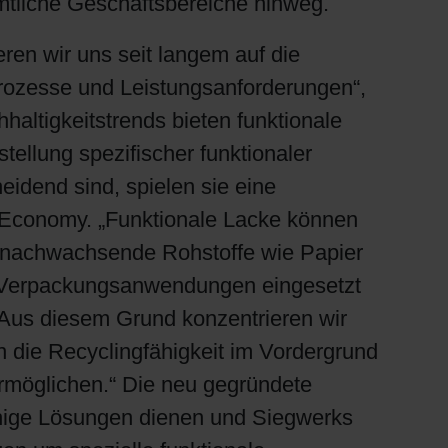
mtliche Geschäftsbereiche hinweg.
en wir uns seit langem auf die
Prozesse und Leistungsanforderungen“,
ltigkeitstrends bieten funktionale
tellung spezifischer funktionaler
eidend sind, spielen sie eine
r Economy. „Funktionale Lacke können
r nachwachsende Rohstoffe wie Papier
von Verpackungsanwendungen eingesetzt
 „Aus diesem Grund konzentrieren wir
 die Recyclingfähigkeit im Vordergrund
ermöglichen.“ Die neu gegründete
ähige Lösungen dienen und Siegwerks