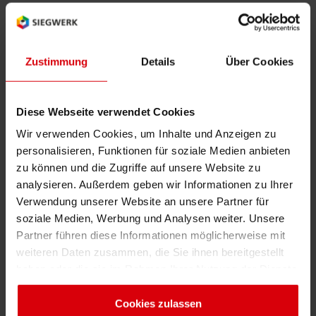
RETHINK PACKAGING
Bogenof
Standor
Ökolog
Schüler
UV
Sprache des Begriffes (2 Zeichen ISO
Typ des Begriffes:
WEBSEITEN
Zustimmung
Details
Über Cookies
Tabakv
Bewerb
Code): en
abbreviation
SPRACHE
Barrier
Diese Webseite verwendet Cookies
UV
Wir verwenden Cookies, um Inhalte und Anzeigen zu
Ultraviolett(strahlung)
personalisieren, Funktionen für soziale Medien anbieten
Wirtscha
zu können und die Zugriffe auf unsere Website zu
analysieren. Außerdem geben wir Informationen zu Ihrer
Konzept
Verwendung unserer Website an unsere Partner für
soziale Medien, Werbung und Analysen weiter. Unsere
Zurück
Partner führen diese Informationen möglicherweise mit
Umstieg
weiteren Daten zusammen, die Sie ihnen bereitgestellt
haben oder die sie im Rahmen Ihrer Nutzung der Dienste
gesammelt haben. Sie geben Einwilligung zu unseren
Oberflä
A
B
C
D
E
F
G
H
I
Cookies, wenn Sie unsere Webseite weiterhin nutzen.
Cookies zulassen