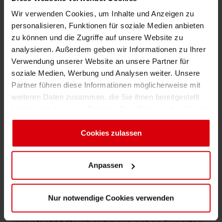
verbrauchen in der Regel 50 % weniger
Wir verwenden Cookies, um Inhalte und Anzeigen zu
elektrische Energie als herkömmliche UV-
personalisieren, Funktionen für soziale Medien anbieten
Quecksilber-Härtungsgeräte, was sie zu einer
zu können und die Zugriffe auf unsere Website zu
nachhaltigeren und in Zeiten steigender und
analysieren. Außerdem geben wir Informationen zu Ihrer
Verwendung unserer Website an unsere Partner für
volatiler Energiekosten auch zu einer
soziale Medien, Werbung und Analysen weiter. Unsere
wirtschaftlicheren Alternative macht", erklärt
Partner führen diese Informationen möglicherweise mit
Lander, "bei der Umstellung von UV-
weiteren Daten zusammen, die Sie ihnen bereitgestellt
Quecksilber- auf LED-UV-Härtung ist eine
haben oder die sie im Rahmen Ihrer Nutzung der Dienste
dualhärtende Farbserie die optimale Wahl, da
gesammelt haben. Sie geben Einwilligung zu unseren
sie für beide Technologien geeignet ist und
Cookies, wenn Sie unsere Webseite weiterhin nutzen.
Cookies zulassen
somit eine doppelte Lagerhaltung vermieden
wird, da nur eine Farbserie benötigt wird. Die
Anpassen
dualhärtenden Farbserien haben die gleiche
Pigmentierung wie ihre konventionell UV- und
quecksilberhärtenden Gegenstücke, was die
Nur notwendige Cookies verwenden
Umstellung auf LED-UV-härtende Farben