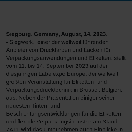
RETHINK PACKAGING
Bogenof
Standor
Ökolog
Schüler
WEBSEITEN
Tabakv
Bewerb
Siegburg, Germany, August, 14, 2023.
SPRACHE
-
Siegwerk, einer der weltweit führenden
Barrier
Anbieter von Druckfarben und Lacken für
Verpackungsanwendungen und Etiketten, stellt
Wirtscha
vom 11. bis 14. September 2023 auf der
diesjährigen Labelexpo Europe, der weltweit
größten Veranstaltung für Etiketten- und
Konzept
Verpackungsdrucktechnik in Brüssel, Belgien,
aus. Neben der Präsentation einiger seiner
Umstieg
neuesten Tinten- und
Beschichtungsentwicklungen für die Etiketten-
und flexible Verpackungsindustrie am Stand
Oberflä
7A11 wird das Unternehmen auch Einblicke in