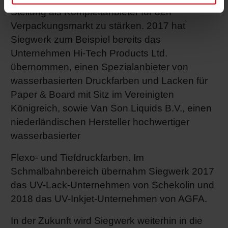
Stellung als Komplettanbieter für den
Verpackungsmarkt zu stärken. 2017 hat
Siegwerk zum Beispiel bereits das
Unternehmen Hi-Tech Products Ltd.
übernommen, einen Spezialanbieter von
wasserbasierten Druckfarben und Lacken für
Paper & Board mit Sitz im Vereinigten
Königreich, sowie Van Son Liquids B.V., einen
niederländischen Hersteller hochwertiger
wasserbasierter
Flexo- und Tiefdruckfarben. Im
Schmalbahnbereich übernahm Siegwerk 2017
das UV-Lack-Unternehmen von Schekolin und
2018 das UV-Inkjet-Unternehmen von AGFA.
In der Zukunft wird Siegwerk weiterhin in die