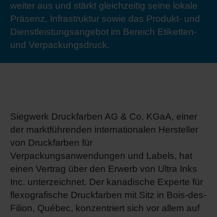
weiter aus und stärkt gleichzeitig seine lokale
RETHINK PACKAGING
Bogenof
Standor
Ökolog
Schüler
Präsenz, Infrastruktur sowie das Produkt- und
Dienstleistungsangebot im Bereich Etiketten-
WEBSEITEN
Tabakv
Bewerb
und Verpackungsdruck.
SPRACHE
Barrier
Wirtscha
Siegwerk Druckfarben AG & Co. KGaA, einer
der marktführenden internationalen Hersteller
Konzept
von Druckfarben für
Verpackungsanwendungen und Labels, hat
einen Vertrag über den Erwerb von Ultra Inks
Umstieg
Inc. unterzeichnet. Der kanadische Experte für
flexografische Druckfarben mit Sitz in Bois-des-
Oberflä
Filion, Québec, konzentriert sich vor allem auf