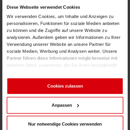
CEO von Ultra Inks. „Wir freuen uns sehr,
Diese Webseite verwendet Cookies
Siegwerk den neuen Eigentümer unseres
Wir verwenden Cookies, um Inhalte und Anzeigen zu
Unternehmens nennen zu können, der unsere
personalisieren, Funktionen für soziale Medien anbieten
hochwertigen Druckfarben in eine deutlich
zu können und die Zugriffe auf unsere Website zu
größere Struktur einführen und uns so auf dem
analysieren. Außerdem geben wir Informationen zu Ihrer
Markt weiterbringen wird. Bezüglich Service
Verwendung unserer Website an unsere Partner für
und Support wird Ultra Inks seine hohen
soziale Medien, Werbung und Analysen weiter. Unsere
Standards beibehalten.“
Partner führen diese Informationen möglicherweise mit
weiteren Daten zusammen, die Sie ihnen bereitgestellt
In Zukunft wird Siegwerk die Produktion am
haben oder die sie im Rahmen Ihrer Nutzung der Dienste
Fertigungsstandort von Ultra in Bois-des-Filion
gesammelt haben. Sie geben Einwilligung zu unseren
fortsetzen und die Kunden dort weiterhin
Cookies, wenn Sie unsere Webseite weiterhin nutzen.
Cookies zulassen
bedienen. Ultra Inks Inc. wird Teil von Siegwerk
Canada.
Anpassen
Der Übernahme von Ultra Inks Inc. gingen
bereits andere strategische Investitionen
Nur notwendige Cookies verwenden
voraus, die Siegwerk vollzogen hat, um seine