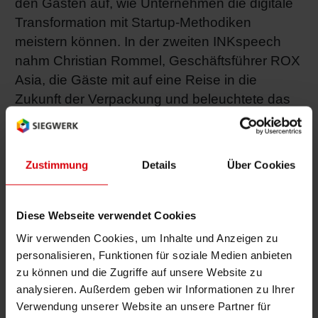
den Gästen auf, wie Unternehmen die digitale
Transformation mit Startup-Methodiken
meistern können. In der zweiten INKspeech
nahm Christian Rommel, Geschäftsführer ROX
Asia, die Gäste mit auf eine Reise in die
Zukunft der Verpackung und beleuchtete das
Thema „Smart Packaging“ und die Entwicklung
von Verpackungen in einer zunehmend
digitalen Welt. Intelligente Verpackungen, die
Zustimmung
Details
Über Cookies
eine Verbindung zwischen Produkt und
Konsument herstellen, benötigen intelligente
Pigmente und funktionale Beschichtungen –
Diese Webseite verwendet Cookies
kurzum innovative Druckfarbenlösungen.
Wir verwenden Cookies, um Inhalte und Anzeigen zu
personalisieren, Funktionen für soziale Medien anbieten
Siegwerk setzt heute bereits auf digitalisierte
zu können und die Zugriffe auf unsere Website zu
Prozesse und strategische Partnerschaften mit
analysieren. Außerdem geben wir Informationen zu Ihrer
einschlägigen Start-ups, um frühzeitig die
Verwendung unserer Website an unsere Partner für