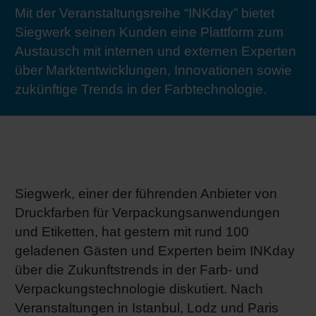
Mit der Veranstaltungsreihe “INKday” bietet
RETHINK PACKAGING
Bogenof
Standor
Ökolog
Schüler
Siegwerk seinen Kunden eine Plattform zum
Austausch mit internen und externen Experten
WEBSEITEN
Tabakv
Bewerb
über Marktentwicklungen, Innovationen sowie
zukünftige Trends in der Farbtechnologie.
SPRACHE
Barrier
Wirtscha
Siegwerk, einer der führenden Anbieter von
Konzept
Druckfarben für Verpackungsanwendungen
und Etiketten, hat gestern mit rund 100
Umstieg
geladenen Gästen und Experten beim INKday
über die Zukunftstrends in der Farb- und
Verpackungstechnologie diskutiert. Nach
Oberflä
Veranstaltungen in Istanbul, Lodz und Paris