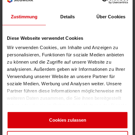
unseres Handelns. Dass wir nun den EcoVadis
Sustainability Achievement Award für das
Zustimmung
Details
Über Cookies
beste neue Programm erhalten haben, zeigt
uns, dass wir auf dem richtigen Weg sind, und
Diese Webseite verwendet Cookies
spornt uns an, die Messlatte noch höher zu
legen“, fügt Hansohm hinzu.
Wir verwenden Cookies, um Inhalte und Anzeigen zu
personalisieren, Funktionen für soziale Medien anbieten
SustainUP wurde Mitte 2025 ins Leben
zu können und die Zugriffe auf unsere Website zu
gerufen, um Teams klare Richtlinien, praktische
analysieren. Außerdem geben wir Informationen zu Ihrer
Tools und strukturierte Rahmenbedingungen
Verwendung unserer Website an unsere Partner für
soziale Medien, Werbung und Analysen weiter. Unsere
an die Hand zu geben, mit denen sie
Partner führen diese Informationen möglicherweise mit
ökologische und soziale Verantwortung in jede
weiteren Daten zusammen, die Sie ihnen bereitgestellt
Beschaffungsentscheidung integrieren
haben oder die sie im Rahmen Ihrer Nutzung der Dienste
können. „Bei Siegwerk sind wir davon
gesammelt haben. Sie geben Einwilligung zu unseren
überzeugt, dass Nachhaltigkeit eine
Cookies, wenn Sie unsere Webseite weiterhin nutzen.
Cookies zulassen
gemeinsame Verantwortung ist. Durch die
enge Zusammenarbeit mit unseren Lieferanten