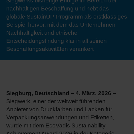
Siegwerks bisherige Erfolge im Bereich der
RETHINK PACKAGING
Bogenof
Standor
Ökolog
Schüler
nachhaltigen Beschaffung und hebt das
globale SustainUP-Programm als erstklassiges
WEBSEITEN
Beispiel hervor, mit dem das Unternehmen
Tabakv
Bewerb
Nachhaltigkeit und ethische
SPRACHE
Entscheidungsfindung klar in all seinen
Barrier
Beschaffungsaktivitäten verankert
Wirtscha
Konzept
Siegburg, Deutschland – 4.
März. 2026
–
Siegwerk, einer der weltweit führenden
Umstieg
Anbieter von Druckfarben und Lacken für
Verpackungsanwendungen und Etiketten,
Oberflä
wurde mit dem EcoVadis Sustainability
Achievement Award 2026 in der Kategorie