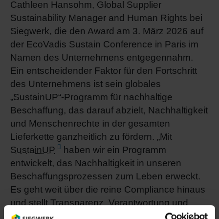
Cathleen Hansohm, Global Supplier
Sustainability Manager and Human Rights bei
Siegwerk, die den Award am 3. März 2026 auf
der EcoVadis Sustain Conference in Paris im
Namen des Unternehmens entgegennahm.
Ein entscheidender Faktor für den Fortschritt
des Unternehmens ist sein globales
„SustainUP“-Programm für nachhaltige
Beschaffung, das darauf abzielt, Nachhaltigkeit
und Menschenrechte in der gesamten
Lieferkette ganzheitlich zu fördern. „Mit
SustainUP
haben wir ein Programm
entwickelt, das Nachhaltigkeit in unseren
Beschaffungsprozessen zum Leben erweckt.
Es geht weit über die reine Compliance hinaus
und stellt Transparenz, Verantwortung und
kontinuierliche Verbesserung in den Mittelpunkt