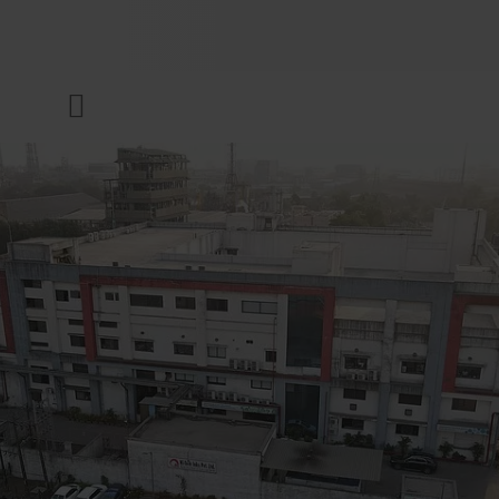
UNTERNEHMEN
Menü
DRUCKFARBEN & LACKE
NACHHALTIGKEIT
SERVICES
NEWS & MEDIEN
KARRIERE