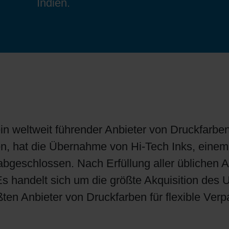
Indien.
Bogenoffset
Standorte
Ökologische Lösungen
Schülerpraktikum
Tabakverpackungen
Reduzierung der Umweltauswirkungen
Bewerbungsprozess
Barrierebeschichtungen
Wirtschaftliche Lieferketten
in weltweit führender Anbieter von Druckfarbe
Konzepte für Kreislaufwirtschaft
 hat die Übernahme von Hi-Tech Inks, einem d
 abgeschlossen. Nach Erfüllung aller üblichen
Umstieg auf Papier
. Es handelt sich um die größte Akquisition d
en Anbieter von Druckfarben für flexible Verp
Oberflächendruck