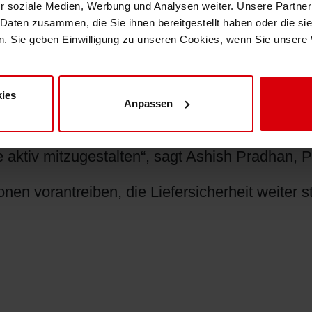
r soziale Medien, Werbung und Analysen weiter. Unsere Partner
 Daten zusammen, die Sie ihnen bereitgestellt haben oder die s
h: Gemeinsam beschäftigen Siegwerk und Hi-Te
. Sie geben Einwilligung zu unseren Cookies, wenn Sie unsere 
 unseren Wachstumskurs in Indien. Mit der Inte
ies
Anpassen
erer Reichweite, Flexibilität und Innovationsk
farben in Indien und hervorragend positioniert
aktiv mitzugestalten“, sagt Ashish Pradhan, P
nen vorantreiben, die Liefersicherheit weiter 