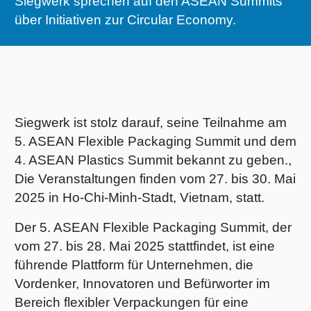
Siegwerk sprechen auf den ASEAN Summits
RETHINK PACKAGING
Bogenof
Standor
Ökolog
Schüler
über Initiativen zur Circular Economy.
WEBSEITEN
Tabakv
Bewerb
SPRACHE
Barrier
Siegwerk ist stolz darauf, seine Teilnahme am
5. ASEAN Flexible Packaging Summit und dem
Wirtscha
4. ASEAN Plastics Summit bekannt zu geben.,
Die Veranstaltungen finden vom 27. bis 30. Mai
Konzept
2025 in Ho-Chi-Minh-Stadt, Vietnam, statt.
Der 5. ASEAN Flexible Packaging Summit, der
Umstieg
vom 27. bis 28. Mai 2025 stattfindet, ist eine
führende Plattform für Unternehmen, die
Vordenker, Innovatoren und Befürworter im
Oberflä
Bereich flexibler Verpackungen für eine