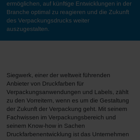
ermöglichen, auf künftige Entwicklungen in der
RETHINK PACKAGING
Bogenof
Standor
Ökolog
Schüler
Branche optimal zu reagieren und die Zukunft
des Verpackungsdrucks weiter
WEBSEITEN
Tabakv
Bewerb
auszugestalten.
SPRACHE
Barrier
Wirtscha
Siegwerk, einer der weltweit führenden
Anbieter von Druckfarben für
Konzept
Verpackungsanwendungen und Labels, zählt
zu den Vorreitern, wenn es um die Gestaltung
der Zukunft der Verpackung geht. Mit seinem
Umstieg
Fachwissen im Verpackungsbereich und
seinem Know-how in Sachen
Oberflä
Druckfarbenentwicklung ist das Unternehmen