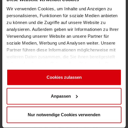
benötigt. Intelligente Verpackungen, für die
Wir verwenden Cookies, um Inhalte und Anzeigen zu
intelligente Pigmente und funktionale
personalisieren, Funktionen für soziale Medien anbieten
Beschichtungen benötigt werden, oder das
zu können und die Zugriffe auf unsere Website zu
„Internet der Verpackungen“, das integrierte
analysieren. Außerdem geben wir Informationen zu Ihrer
digitale Tags verwendet, um mit dem
Verwendung unserer Website an unsere Partner für
Verbraucher zu interagieren, sind nur zwei
soziale Medien, Werbung und Analysen weiter. Unsere
exemplarische Bereiche für neue
Partner führen diese Informationen möglicherweise mit
Verpackungskonzepte. Gleichzeitig werden
weiteren Daten zusammen, die Sie ihnen bereitgestellt
haben oder die sie im Rahmen Ihrer Nutzung der Dienste
nachhaltige und umweltfreundliche
gesammelt haben. Sie geben Einwilligung zu unseren
Verpackungs- und Herstellungsverfahren für
Cookies, wenn Sie unsere Webseite weiterhin nutzen.
Cookies zulassen
Markeninhaber, Konverter und natürlich
Verbraucher weiterhin an Bedeutung
gewinnen. Bereits seit Jahren besteht eines
Anpassen
der Hauptziele von Siegwerk im Bereich FuE
darin, Möglichkeiten auszuloten, mit denen der
Nur notwendige Cookies verwenden
ökologische Fußabdruck der Druckfarben des
Unternehmens ohne Einbußen bei der