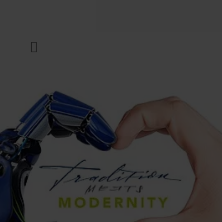
UNTERNEHMEN
Menü
DRUCKFARBEN & LACKE
NACHHALTIGKEIT
SERVICES
NEWS & MEDIEN
KARRIERE