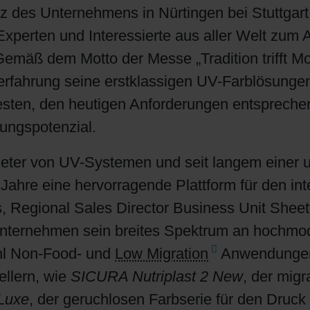
 des Unternehmens in Nürtingen bei Stuttgart v
Shrink Sleeve Technology
Experten und Interessierte aus aller Welt zum
Gemäß dem Motto der Messe „Tradition trifft M
Erdöl-freie Druckfarben: Eco Inks
berfahrung seine erstklassigen UV-Farblösungen
sten, den heutigen Anforderungen entsprechen
lungspotenzial.
bieter von UV-Systemen und seit langem einer 
 Jahre eine hervorragende Plattform für den i
, Regional Sales Director Business Unit Shee
Unternehmen sein breites Spektrum an hochmod
ohl Non-Food- und
Low Migration
Anwendungen 
llern, wie
SICURA Nutriplast 2 New
, der migr
Luxe
, der geruchlosen Farbserie für den Druck