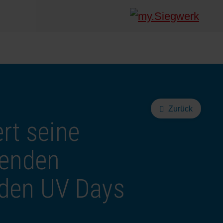
Zurück
rt seine
tenden
 den UV Days