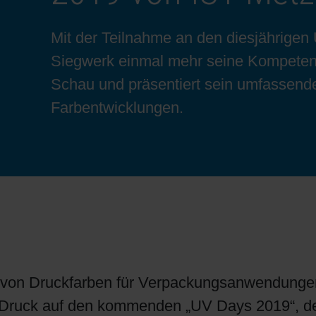
Bogenoffset
Standorte
Ökologische Lösungen
Schülerpraktikum
Mit der Teilnahme an den diesjährigen 
Siegwerk einmal mehr seine Kompeten
Tabakverpackungen
Reduzierung der Umweltauswirkungen
Bewerbungsprozess
Schau und präsentiert sein umfassendes
Farbentwicklungen.
Barrierebeschichtungen
Wirtschaftliche Lieferketten
Konzepte für Kreislaufwirtschaft
Umstieg auf Papier
 von Druckfarben für Verpackungsanwendungen u
Oberflächendruck
-Druck auf den kommenden „UV Days 2019“, de