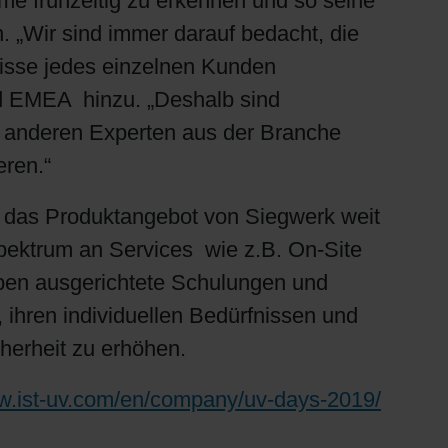
me frühzeitig zu erkennen und so seine
. „Wir sind immer darauf bedacht, die
nisse jedes einzelnen Kunden
ed EMEA hinzu. „Deshalb sind
d anderen Experten aus der Branche
eren.“
t das Produktangebot von Siegwerk weit
pektrum an Services wie z.B. On-Site
rben ausgerichtete Schulungen und
 ihren individuellen Bedürfnissen und
herheit zu erhöhen.
ww.ist-uv.com/en/company/uv-days-2019/