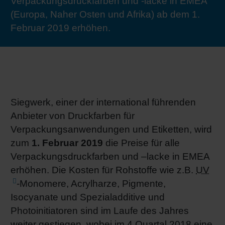
Verpackungsdruckfarben und -lacke in EMEA
RETHINK PACKAGING
Bogenof
Standor
Ökolog
Schüler
(Europa, Naher Osten und Afrika) ab dem 1.
Februar 2019 erhöhen.
WEBSEITEN
Tabakv
Bewerb
SPRACHE
Barrier
Siegwerk, einer der international führenden
Wirtscha
Anbieter von Druckfarben für
Verpackungsanwendungen und Etiketten, wird
Konzept
zum
1. Februar 2019
die Preise für alle
Verpackungsdruckfarben und –lacke in EMEA
erhöhen. Die Kosten für Rohstoffe wie z.B.
UV
Umstieg
-Monomere, Acrylharze, Pigmente,
Isocyanate und Spezialadditive und
Oberflä
Photoinitiatoren sind im Laufe des Jahres
weiter gestiegen, wobei im 4.Quartal 2018 eine