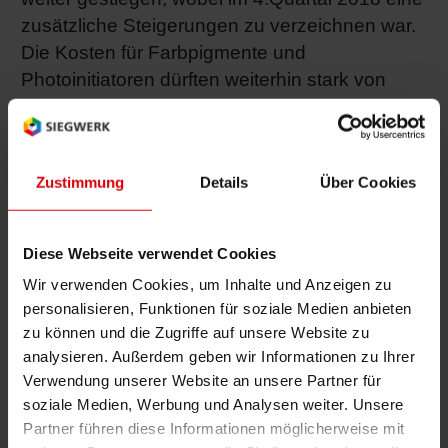
zusätzliche Steigerungen zu verzeichnen war.
Shrink 
Die Kosten für Farbpigmente und
Photoinitiatoren dürften weiterhin stark von
Erdöl-f
drastischen Versorgungsunterbrechungen in
Kombination mit strengeren Umweltauflagen in
den Beschaffungsmärkten beeinflusst werden.
Zustimmung
Details
Über Cookies
Darüber hinaus ist die gesamte europäische
Lieferkette von den stark steigenden Energie-
und Frachtkosten betroffen, die aus
Diese Webseite verwendet Cookies
gestiegener Mautgebühren, überhöhter
Wir verwenden Cookies, um Inhalte und Anzeigen zu
Treibstoffzuschläge und
personalisieren, Funktionen für soziale Medien anbieten
Infrastrukturengpässen resultieren.
zu können und die Zugriffe auf unsere Website zu
analysieren. Außerdem geben wir Informationen zu Ihrer
Siegwerk hat bereits eng mit Partnern aus der
Verwendung unserer Website an unsere Partner für
gesamten Lieferkette zusammengearbeitet, um
soziale Medien, Werbung und Analysen weiter. Unsere
die Kosten nach Möglichkeit zu minimieren. "
Partner führen diese Informationen möglicherweise mit
Um sicherzustellen, dass unsere Kunden von