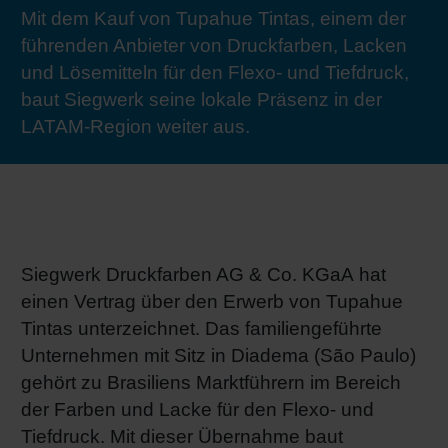
Mit dem Kauf von Tupahue Tintas, einem der
RETHINK PACKAGING
Bogenof
Standor
Ökolog
Schüler
führenden Anbieter von Druckfarben, Lacken
und Lösemitteln für den Flexo- und Tiefdruck,
WEBSEITEN
Tabakv
Bewerb
baut Siegwerk seine lokale Präsenz in der
LATAM-Region weiter aus.
SPRACHE
Barrier
Wirtscha
Siegwerk Druckfarben AG & Co. KGaA hat
Konzept
einen Vertrag über den Erwerb von Tupahue
Tintas unterzeichnet. Das familiengeführte
Umstieg
Unternehmen mit Sitz in Diadema (São Paulo)
gehört zu Brasiliens Marktführern im Bereich
der Farben und Lacke für den Flexo- und
Oberflä
Tiefdruck. Mit dieser Übernahme baut