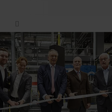
UNTERNEHMEN
Menü
DRUCKFARBEN & LACKE
NACHHALTIGKEIT
SERVICES
NEWS & MEDIEN
KARRIERE