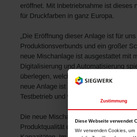
eröffnet. Mit Inbetriebnahme ist diese
für Druckfarben in ganz Europa.
„Die Eröffnung dieser Anlage ist für uns
Produktionsverbunds und ein großer Sch
neue Mischanlage ist ausgestattet mit m
Digitalisierung und Automatisierung sp
überlegen, welche Chancen wir ergreife
neue Anlage ist eine der Antworten dara
Testbetrieb und wird schon bald auf Vo
Zustimmung
Die neue Mischanlage entspricht allen a
Diese Webseite verwendet 
Produktqualität durch höchst zuverlässi
Wir verwenden Cookies, um I
Kapazitäten. Im Vergleich zum vorherig