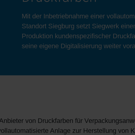
Bogenoffset
Standorte
Ökologische Lösungen
Schülerpraktikum
Mit der Inbetriebnahme einer vollauto
Standort Siegburg setzt Siegwerk einen
Tabakverpackungen
Reduzierung der Umweltauswirkungen
Bewerbungsprozess
Produktion kundenspezifischer Druckfar
seine eigene Digitalisierung weiter vor
Barrierebeschichtungen
Wirtschaftliche Lieferketten
Konzepte für Kreislaufwirtschaft
Umstieg auf Papier
n Anbieter von Druckfarben für Verpackungsanw
Oberflächendruck
vollautomatisierte Anlage zur Herstellung von