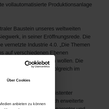
te vollautomatisierte Produktionsanlage
ntraler Baustein unseres weltweiten
iegwerk, in seiner Eröffnungsrede. Die
ie vernetzte Industrie 4.0. „Die Themen
 uns auf verschiedenen Ebenen
o genau wir investieren wollen. Die
 läuft heute bereits erfolgreich im
Über Cookies
en Vorteil absolut konsistenter
e Lieferperformance durch erweiterte
 Medien anbieten zu können
ch effizienter und transparenter und