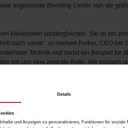
s neue sogenannte Blending Center nun die größ
Shrink Sleeve Technology
Erdöl-freie Druckfarben: Eco Inks
 ein Meilenstein sondergleichen. Sie ist ein ze
ritt nach vorne“, so Herbert Forker, CEO bei S
odernster Technik und damit ein Beispiel für d
ielen bei uns eine zentrale Rolle. Wir müssen
n, in welche Richtung wir uns entwickeln und w
uf“, so Forker weiter. Das neue Blending Center
lllast gehen können.
Details
ktuellen rechtlichen Anforderungen und bietet d
Cookies
ge, standardisierte Prozesse sowie eine stabil
nhalte und Anzeigen zu personalisieren, Funktionen für soziale
en Produktionssetup werden die Abläufe nun no