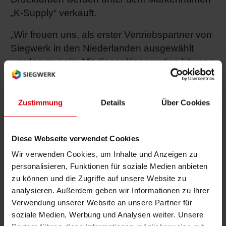
„K-Supply“ verkauft.
„Wir freuen uns, als erster Vertriebspartner von
Siegwerk in den Niederlanden ausgewählt
worden zu sein. Mit dieser Kooperation können
wir unser Angebot für unsere Kunden um eine
Reihe qualitativ hochwertiger UV-Druckfarben
erweitern, darunter auch die offiziell
Zustimmung
Details
Über Cookies
zertifizierten K-Supply-Farben für Geräte von
Komori“, sagt Bert Schelhaas, CEO bei AtéCé
Diese Webseite verwendet Cookies
Graphic Products. „Siegwerk verfügt über
Wir verwenden Cookies, um Inhalte und Anzeigen zu
umfassende Fachkenntnisse in der Farb- und
personalisieren, Funktionen für soziale Medien anbieten
Drucktechnologie und bietet die
zu können und die Zugriffe auf unsere Website zu
hochwertigsten Lösungen. Mit dieser
analysieren. Außerdem geben wir Informationen zu Ihrer
Zusammenarbeit können wir unser
Verwendung unserer Website an unsere Partner für
fortwährendes Ziel vorantreiben, unsere
soziale Medien, Werbung und Analysen weiter. Unsere
Kunden dabei zu unterstützen, sich auf dem