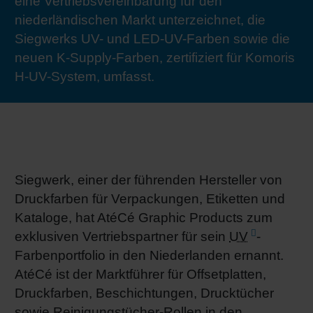
eine Vertriebsvereinbarung für den
RETHINK PACKAGING
Bogenof
Standor
Ökolog
Schüler
niederländischen Markt unterzeichnet, die
Siegwerks UV- und LED-UV-Farben sowie die
WEBSEITEN
neuen K-Supply-Farben, zertifiziert für Komoris
Tabakv
Bewerb
H-UV-System, umfasst.
SPRACHE
Barrier
Wirtscha
Siegwerk, einer der führenden Hersteller von
Konzept
Druckfarben für Verpackungen, Etiketten und
Kataloge, hat AtéCé Graphic Products zum
exklusiven Vertriebspartner für sein
UV
-
Umstieg
Farbenportfolio in den Niederlanden ernannt.
AtéCé ist der Marktführer für Offsetplatten,
Oberflä
Druckfarben, Beschichtungen, Drucktücher
sowie Reinigungstücher-Rollen in den