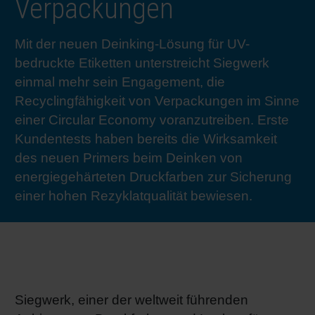
Verpackungen
RETHINK PACKAGING
Bogenof
Standor
Ökolog
Schüler
Mit der neuen Deinking-Lösung für UV-
WEBSEITEN
Tabakv
Bewerb
bedruckte Etiketten unterstreicht Siegwerk
einmal mehr sein Engagement, die
SPRACHE
Recyclingfähigkeit von Verpackungen im Sinne
Barrier
einer Circular Economy voranzutreiben. Erste
Kundentests haben bereits die Wirksamkeit
Wirtscha
des neuen Primers beim Deinken von
energiegehärteten Druckfarben zur Sicherung
einer hohen Rezyklatqualität bewiesen.
Konzept
Umstieg
Oberflä
Siegwerk, einer der weltweit führenden