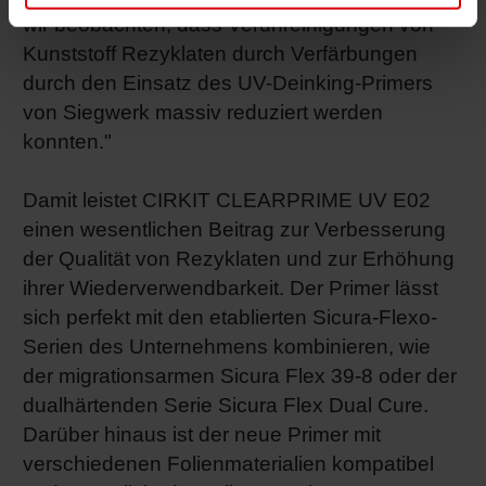
wir beobachten, dass Verunreinigungen von
Kunststoff Rezyklaten durch Verfärbungen
durch den Einsatz des UV-Deinking-Primers
von Siegwerk massiv reduziert werden
konnten."
Damit leistet CIRKIT CLEARPRIME UV E02
einen wesentlichen Beitrag zur Verbesserung
der Qualität von Rezyklaten und zur Erhöhung
ihrer Wiederverwendbarkeit. Der Primer lässt
sich perfekt mit den etablierten Sicura-Flexo-
Serien des Unternehmens kombinieren, wie
der migrationsarmen Sicura Flex 39-8 oder der
dualhärtenden Serie Sicura Flex Dual Cure.
Darüber hinaus ist der neue Primer mit
verschiedenen Folienmaterialien kompatibel