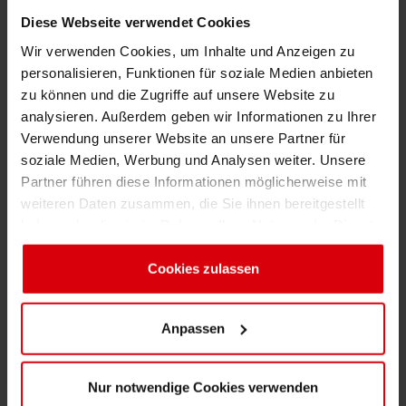
Forschungs- und Entwicklungslabor und
Diese Webseite verwendet Cookies
verfügt über modernste Möglichkeiten, um
Wir verwenden Cookies, um Inhalte und Anzeigen zu
neue Druckfarben oder Materialien zu testen
personalisieren, Funktionen für soziale Medien anbieten
und zu erproben, bevor sie auf den Markt
zu können und die Zugriffe auf unsere Website zu
kommen. Wir haben uns der Förderung von
analysieren. Außerdem geben wir Informationen zu Ihrer
Innovationen in der Shrink Sleeve- und
Verwendung unserer Website an unsere Partner für
Selbstklebeetikettenindustrie verschrieben und
soziale Medien, Werbung und Analysen weiter. Unsere
sind gut positioniert, um die
Partner führen diese Informationen möglicherweise mit
weiteren Daten zusammen, die Sie ihnen bereitgestellt
Kommerzialisierung neuer, nachhaltiger,
haben oder die sie im Rahmen Ihrer Nutzung der Dienste
recycelbarer Produkte und Materialien auf dem
gesammelt haben. Sie geben Einwilligung zu unseren
Markt zu beschleunigen“, sagt Katarzyna
Cookies, wenn Sie unsere Webseite weiterhin nutzen.
Cookies zulassen
Wasilewska, Forschungs- und
Entwicklungsleiterin bei Masterpress. „Unsere
Tests haben eine beeindruckende
Anpassen
Recyclingfähigkeit der UV-gedruckten PE-
Etiketten bestätigt. Im Vergleich zu anderen
Nur notwendige Cookies verwenden
Etiketten ohne Deinking-Technologie konnten