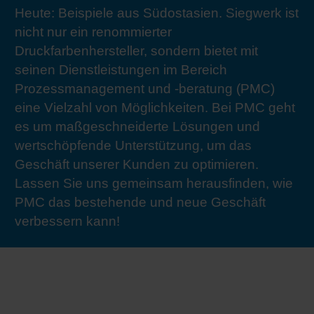
Heute: Beispiele aus Südostasien. Siegwerk ist
RETHINK PACKAGING
Bogenof
Standor
Ökolog
Schüler
nicht nur ein renommierter
Druckfarbenhersteller, sondern bietet mit
WEBSEITEN
Tabakv
Bewerb
seinen Dienstleistungen im Bereich
Prozessmanagement und -beratung (PMC)
SPRACHE
eine Vielzahl von Möglichkeiten. Bei PMC geht
Barrier
es um maßgeschneiderte Lösungen und
wertschöpfende Unterstützung, um das
Wirtscha
Geschäft unserer Kunden zu optimieren.
Lassen Sie uns gemeinsam herausfinden, wie
Konzept
PMC das bestehende und neue Geschäft
verbessern kann!
Umstieg
Oberflä