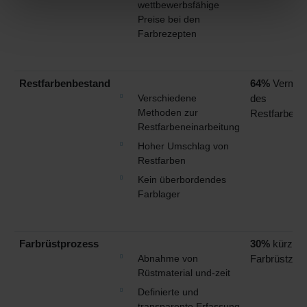
wettbewerbsfähige
Preise bei den
Farbrezepten
Restfarbenbestand
64%
Vermin
Verschiedene
des
Methoden zur
Restfarbenb
Restfarbeneinarbeitung
Hoher Umschlag von
Restfarben
Kein überbordendes
Farblager
Farbrüstprozess
30%
kürzere
Abnahme von
Farbrüstzeit
Rüstmaterial und-zeit
Definierte und
transparente Erfassung