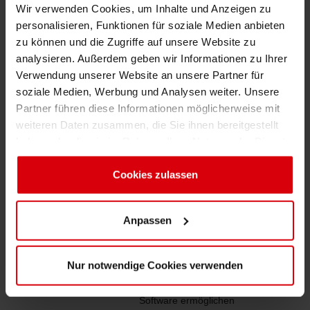
Wir verwenden Cookies, um Inhalte und Anzeigen zu
Beispielhaft hier die neuesten
personalisieren, Funktionen für soziale Medien anbieten
Erfolgsmeldungen aus südostasiatischen
zu können und die Zugriffe auf unsere Website zu
Ländern:
analysieren. Außerdem geben wir Informationen zu Ihrer
Verwendung unserer Website an unsere Partner für
Thema
Kundennutzen
Kundenerge
soziale Medien, Werbung und Analysen weiter. Unsere
Partner führen diese Informationen möglicherweise mit
Digitale
60%
Reduzi
weiteren Daten zusammen, die Sie ihnen bereitgestellt
Kundenspezifische
Farbabstimmung
der Farbrüst
haben oder die sie im Rahmen Ihrer Nutzung der Dienste
Farbdatenbanken
gesammelt haben. Sie geben Einwilligung zu unseren
passen zum
Cookies, wenn Sie unsere Webseite weiterhin nutzen.
Cookies zulassen
Druckportfolio
Digitale
Farbbibliotheken und
Anpassen
Farbstandards sorgen
für eindeutige und
einfache
Nur notwendige Cookies verwenden
Farbkommunikation
Farbmetrik Hard- und
Software ermöglichen