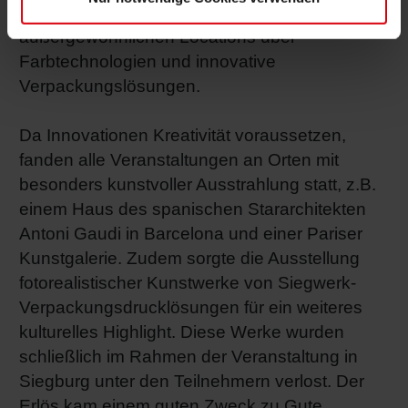
der Schweiz informierten sich in
außergewöhnlichen Locations über
Farbtechnologien und innovative
Verpackungslösungen.
Da Innovationen Kreativität voraussetzen,
fanden alle Veranstaltungen an Orten mit
besonders kunstvoller Ausstrahlung statt, z.B.
einem Haus des spanischen Stararchitekten
Antoni Gaudi in Barcelona und einer Pariser
Kunstgalerie. Zudem sorgte die Ausstellung
fotorealistischer Kunstwerke von Siegwerk-
Verpackungsdrucklösungen für ein weiteres
kulturelles Highlight. Diese Werke wurden
schließlich im Rahmen der Veranstaltung in
Siegburg unter den Teilnehmern verlost. Der
Erlös kam einem guten Zweck zu Gute.