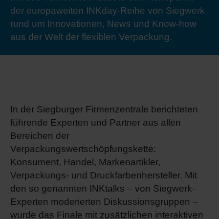
der europaweiten INKday-Reihe von Siegwerk
RETHINK PACKAGING
Bogenof
Standor
Ökolog
Schüler
rund um Innovationen, News und Know-how
aus der Welt der flexiblen Verpackung.
WEBSEITEN
Tabakv
Bewerb
SPRACHE
Barrier
Wirtscha
In der Siegburger Firmenzentrale berichteten
führende Experten und Partner aus allen
Bereichen der
Konzept
Verpackungswertschöpfungskette:
Konsument, Handel, Markenartikler,
Umstieg
Verpackungs- und Druckfarbenhersteller. Mit
den so genannten INKtalks – von Siegwerk-
Experten moderierten Diskussionsgruppen –
Oberflä
wurde das Finale mit zusätzlichen interaktiven