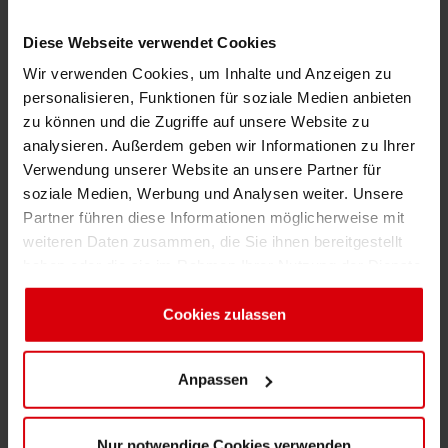
„Supermarkt“ Experten-Informationen zu den
ausgewählten Marktbereichen
Diese Webseite verwendet Cookies
Molkereiprodukte, Süßwaren, Getränke und
Wir verwenden Cookies, um Inhalte und Anzeigen zu
Körperhygiene geboten. Die Siegwerk-
personalisieren, Funktionen für soziale Medien anbieten
Experten erläuterten viele bekannte
zu können und die Zugriffe auf unsere Website zu
Verpackungsbeispiele, die Siegwerk mit
analysieren. Außerdem geben wir Informationen zu Ihrer
entwickelt hat, sowie aktuelle
Verwendung unserer Website an unsere Partner für
Verpackungstrends.
soziale Medien, Werbung und Analysen weiter. Unsere
Partner führen diese Informationen möglicherweise mit
weiteren Daten zusammen, die Sie ihnen bereitgestellt
„Das Team hat hervorragend gearbeitet“
haben oder die sie im Rahmen Ihrer Nutzung der Dienste
Die im September 2007 gestartete und
gesammelt haben. Sie geben Einwilligung zu unseren
kunstvoll inszenierte internationale
Cookies, wenn Sie unsere Webseite weiterhin nutzen.
Cookies zulassen
Konferenzserie INKday hat laut Thomas
Bastian, Director Marketing Flexible Packaging,
die Erwartungen bisher schon weit übertroffen.
Anpassen
Über 500 Teilnehmer in Frankreich, Italien,
Spanien, Russland, England, der Türkei und
Nur notwendige Cookies verwenden