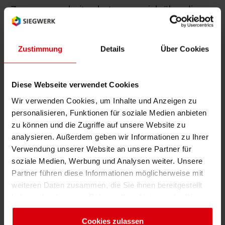
Zusammenarbeit geboten, um sich über die
Shrink 
ständig wachsenden Herausforderungen der
Branche auszutauschen. Dabei wird die
Erdöl-f
Zustimmung
Details
Über Cookies
Verpackung als Investition betrachtet, die stets
mit der Forderung konfrontiert ist, mehr für
weniger zu leisten. In diesem Zusammenhang
Diese Webseite verwendet Cookies
fokussiert die diesjährige 10. Europa-
Wir verwenden Cookies, um Inhalte und Anzeigen zu
Veranstaltung von PACE auf die „Zukunft einer
personalisieren, Funktionen für soziale Medien anbieten
Branche unter Druck“.
zu können und die Zugriffe auf unsere Website zu
analysieren. Außerdem geben wir Informationen zu Ihrer
Angesichts neuer Verpackungstechnologien
Verwendung unserer Website an unsere Partner für
und -trends werden viele Möglichkeiten
soziale Medien, Werbung und Analysen weiter. Unsere
vorgestellt, Innovationen für beste Ergebnisse
Partner führen diese Informationen möglicherweise mit
zu nutzen. In diesem Rahmen stellt Siegwerk
weiteren Daten zusammen, die Sie ihnen bereitgestellt
Lösungen für sichere
haben oder die sie im Rahmen Ihrer Nutzung der Dienste
Lebensmittelverpackungen und
Low Migration
gesammelt haben. Sie geben Einwilligung zu unseren
-Anwendungen vor. „Die Forumsteilnehmer
Cookies, wenn Sie unsere Webseite weiterhin nutzen.
Cookies zulassen