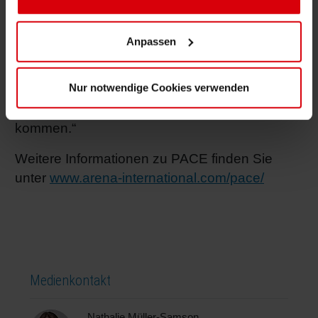
repräsentieren die gesamte
Wertschöpfungskette im Verpackungsbereich“,
Anpassen
so Specht. „Daher ist PACE für Siegwerk die
ideale Plattform, mit anderen Experten aus der
Nur notwendige Cookies verwenden
Branche über moderne Hitech-
Verpackungslösungen ins Gespräch zu
kommen.“
Weitere Informationen zu PACE finden Sie
unter
www.arena-international.com/pace/
Medienkontakt
Nathalie Müller-Samson