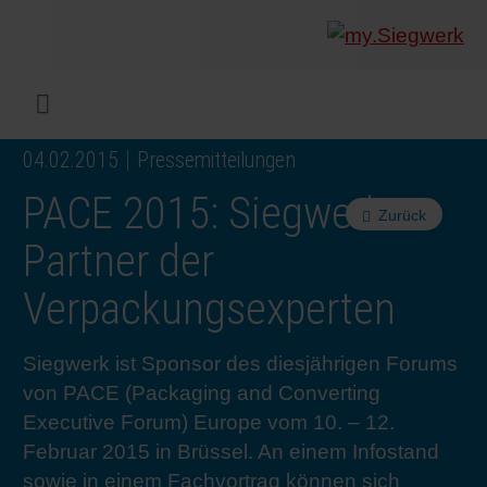
UNTERNEHMEN
Was wir
Digitald
Unser 
Siegwer
Lacke
Produk
Von Mul
Nachhal
Nachhal
Produkt
Arbeits
Service
Colorwe
Pressem
Karrier
Industr
Rethink
BERIC
ENGLI
Menü
04.02.2015
Pressemitteilungen
DRUCKFARBEN & LACKE
Flexibl
Untern
Compli
Märkte
Druckfa
Toolbox
Betrieb
Sichers
Digital 
Colorw
Presseb
Warum 
Industr
Wie wir
KUNDE
DEUTS
PACE 2015: Siegwerk
Zurück
NACHHALTIGKEIT
Liquid 
Zahlen 
Abfallr
Beratu
Messen
Fachkrä
Fachkra
In den 
INK S
Partner der
Verpackungsexperten
SERVICES
Narrow
Group 
Deinkin
Mensch
CO2-Fu
Schulu
Einblick
Unsere
SIEGW
Siegwerk ist Sponsor des diesjährigen Forums
NEWS & MEDIEN
Papier 
Geschi
PET-Rec
Zertifiz
Corpora
Technis
Podcast
Ausbild
Unsere
von PACE (Packaging and Converting
Executive Forum) Europe vom 10. – 12.
KARRIERE
Printme
Siegwer
Gedruck
Mitglie
Colorwe
Studier
Die Zuk
Februar 2015 in Brüssel. An einem Infostand
sowie in einem Fachvortrag können sich