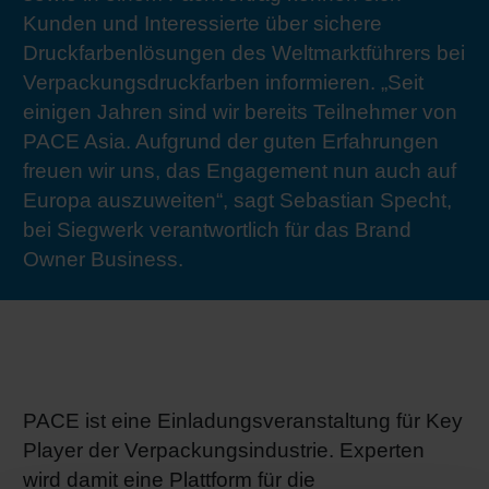
Kunden und Interessierte über sichere
RETHINK PACKAGING
Bogenof
Standor
Ökolog
Schüler
Druckfarbenlösungen des Weltmarktführers bei
Verpackungsdruckfarben informieren. „Seit
WEBSEITEN
Tabakv
Bewerb
einigen Jahren sind wir bereits Teilnehmer von
PACE Asia. Aufgrund der guten Erfahrungen
SPRACHE
Barrier
freuen wir uns, das Engagement nun auch auf
Europa auszuweiten“, sagt Sebastian Specht,
bei Siegwerk verantwortlich für das Brand
Wirtscha
Owner Business.
Konzept
Umstieg
PACE ist eine Einladungsveranstaltung für Key
Player der Verpackungsindustrie. Experten
Oberflä
wird damit eine Plattform für die