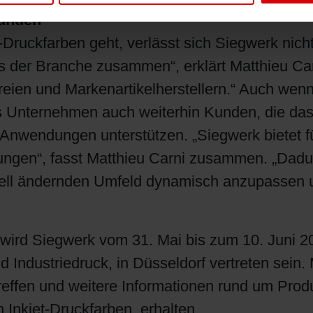
Kunden
Druckfarben geht, verlässt sich Siegwerk nich
s der Branche zusammen“, erklärt Matthieu Car
eien und Markenartikelherstellern.“ Auch wenn 
as Unternehmen auch weiterhin Kunden, die das 
Anwendungen unterstützen. „Siegwerk bietet fü
ngen“, fasst Matthieu Carni zusammen. „Dadur
hnell ändernden Umfeld dynamisch anzupassen 
wird Siegwerk vom 31. Mai bis zum 10. Juni 20
nd Industriedruck, in Düsseldorf vertreten sei
reffen und weitere Informationen rund um Prod
 Inkjet-Druckfarben, erhalten.