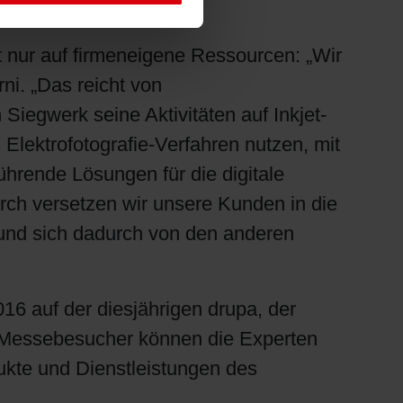
t nur auf firmeneigene Ressourcen: „Wir
ni. „Das reicht von
Siegwerk seine Aktivitäten auf Inkjet-
Elektrofotografie-Verfahren nutzen, mit
hrende Lösungen für die digitale
ch versetzen wir unsere Kunden in die
und sich dadurch von den anderen
16 auf der diesjährigen drupa, der
n. Messebesucher können die Experten
ukte und Dienstleistungen des