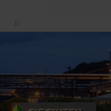
UNTERNEHMEN
Menü
DRUCKFARBEN & LACKE
NACHHALTIGKEIT
SERVICES
NEWS & MEDIEN
KARRIERE