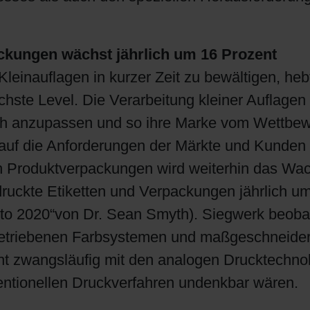
Shrink Sleeve Technology
ackungen wächst jährlich um 16 Prozent
Erdöl-freie Druckfarben: Eco Inks
 Kleinauflagen in kurzer Zeit zu bewältigen, he
ste Level. Die Verarbeitung kleiner Auflagen 
ch anzupassen und so ihre Marke vom Wettbew
l auf die Anforderungen der Märkte und Kunden
rten Produktverpackungen wird weiterhin das Wa
ruckte Etiketten und Verpackungen jährlich u
ing to 2020“von Dr. Sean Smyth). Siegwerk beob
iebenen Farbsystemen und maßgeschneiderten
icht zwangsläufig mit den analogen Drucktechno
ventionellen Druckverfahren undenkbar wären.