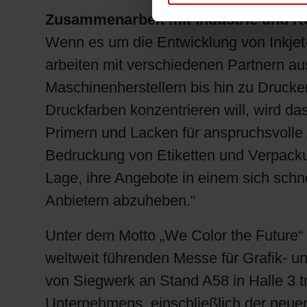
Zusammenarbeit mit Industrie und 
Wenn es um die Entwicklung von Inkjet-
arbeiten mit verschiedenen Partnern au
Maschinenherstellern bis hin zu Drucker
Druckfarben konzentrieren will, wird d
Primern und Lacken für anspruchsvolle 
Bedruckung von Etiketten und Verpacku
Lage, ihre Angebote in einem sich sc
Anbietern abzuheben.“
Unter dem Motto „We Color the Future“ 
weltweit führenden Messe für Grafik- u
von Siegwerk an Stand A58 in Halle 3 t
Unternehmens, einschließlich der neuen