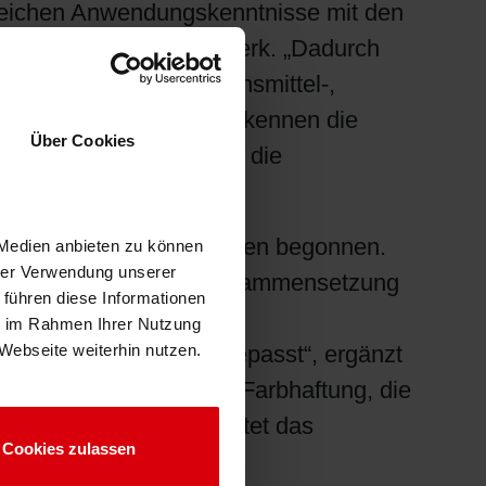
reichen Anwendungskenntnisse mit den
ment Manager bei Siegwerk. „Dadurch
wendungen in der Lebensmittel-,
en Märkten präsent und kennen die
Über Cookies
ck, wenn es darum geht, die
eich der Inkjet-Druckfarben begonnen.
 Medien anbieten zu können
hrer Verwendung unserer
 für Etiketten an. Die Zusammensetzung
 führen diese Informationen
ensmittel- und
ie im Rahmen Ihrer Nutzung
fnisse der Kunden angepasst“, ergänzt
Webseite weiterhin nutzen.
ls die Optimierung der Farbhaftung, die
“ Darüber hinaus arbeitet das
Cookies zulassen
rpackungsanwendungen.