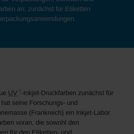
farben an; zunächst für Etiketten
r Verpackungsanwendungen.
eue
UV
-Inkjet-Druckfarben zunächst für
 hat seine Forschungs- und
emasse (Frankreich) ein Inkjet-Labor
arben voran, die sowohl den
n für den Etiketten- und