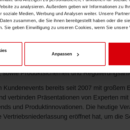
ungsdesigns. „Innerhalb von zwei Sekunden sin
Website zu analysieren. Außerdem geben wir Informationen zu I
nzuschätzen – es beeinflusst ganz klar unsere 
r soziale Medien, Werbung und Analysen weiter. Unsere Partner
nd Funktionalität der Verpackung, welche am V
 Daten zusammen, die Sie ihnen bereitgestellt haben oder die s
. Sie geben Einwilligung zu unseren Cookies, wenn Sie unsere 
 aktuelle Trends auf dem Verpackungsmarkt und
tten die Teilnehmer am INKday ebenfalls die 
ies
detaillierter zu diskutieren. In den von Siegw
Anpassen
en wie LED und energiesparende Farben, Lösu
, sowie Produktsicherheit und Regulierungsan
en Kundenevents bereits seit 2007 mit großem 
nd verbinden Präsentationen von Experten mi
nds und Produktinnovationen. Die heutige Vera
ertriebsniederlassung eröffnet hat, um die Se