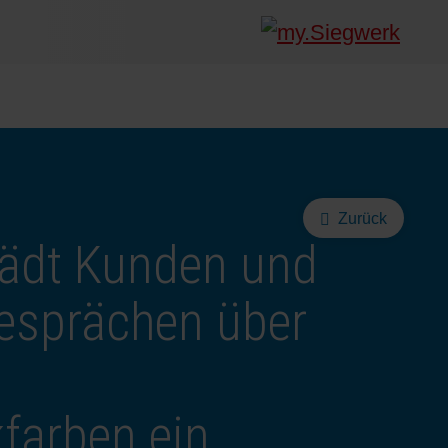
Zurück
lädt Kunden und
esprächen über
farben ein