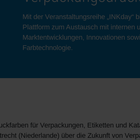
Bogenoffset
Standorte
Ökologische Lösungen
Schülerpraktikum
Mit der Veranstaltungsreihe „INKday“ 
Plattform zum Austausch mit internen 
Tabakverpackungen
Reduzierung der Umweltauswirkungen
Bewerbungsprozess
Marktentwicklungen, Innovationen sowi
Farbtechnologie.
Barrierebeschichtungen
Wirtschaftliche Lieferketten
Konzepte für Kreislaufwirtschaft
Umstieg auf Papier
ruckfarben für Verpackungen, Etiketten und Kat
Oberflächendruck
echt (Niederlande) über die Zukunft von Verpa