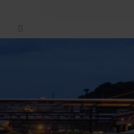
UNTERNEHMEN
Menü
DRUCKFARBEN & LACKE
NACHHALTIGKEIT
SERVICES
NEWS & MEDIEN
KARRIERE