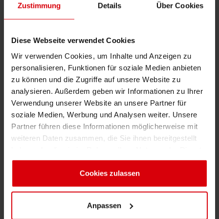
europäischen Städten ging es darum, unter
Zustimmung
Details
Über Cookies
Berücksichtigung der gesamten
Wertschöpfungskette der Verpackung
Bestandskunden zu pflegen und Neukunden
Diese Webseite verwendet Cookies
zu akquirieren.
Wir verwenden Cookies, um Inhalte und Anzeigen zu
personalisieren, Funktionen für soziale Medien anbieten
zu können und die Zugriffe auf unsere Website zu
Jeweils 50 bis 80 Gäste verbrachten dabei
analysieren. Außerdem geben wir Informationen zu Ihrer
zwei Tage an Orten, die der Kunst gewidmet
Verwendung unserer Website an unsere Partner für
sind – Galerien, Museen, Ateliers oder Lofts.
soziale Medien, Werbung und Analysen weiter. Unsere
Dabei präsentierte Siegwerk die eigenen
Partner führen diese Informationen möglicherweise mit
Produkte und Lösungen wie 2komponentige
weiteren Daten zusammen, die Sie ihnen bereitgestellt
Farb- und Lacksysteme, Farbserien für
haben oder die sie im Rahmen Ihrer Nutzung der Dienste
sterilisierfeste Standbodenbeutel,
gesammelt haben. Sie geben Einwilligung zu unseren
Anwendungen im Kaltsiegelbereich und Shrink
Cookies, wenn Sie unsere Webseite weiterhin nutzen.
Cookies zulassen
sleeves inmitten der ausgestellten Kunstwerke.
Fachvorträge und Gruppen-Workshops lösten
Anpassen
sich in gediegener Atmosphäre ab. Zum