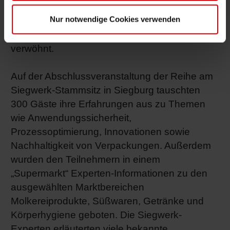
Abschluss jeder Veranstaltung wurden die
Nur notwendige Cookies verwenden
Teilnehmer in einem außergewöhnlichen
Restaurant mit landestypischen Speisen
verwöhnt.
Auf der Abschlussveranstaltung der Reihe am
Siegwerk-Stammsitz in Siegburg tauschten
300 Gäste ihre Erfahrungen aus zu Themen
wie Anwendungssicherheit,
Prozessoptimierung, Innovationen sowie
Nachhaltigkeit von Verpackungen. Außerdem
wurden den Teilnehmern in einem
„Supermarkt“ Experten-Informationen zu den
ausgewählten Marktbereichen
Molkereiprodukte, Süßwaren, Getränke und
Körperhygiene geboten. Die Siegwerk-
Experten erläuterten viele bekannte