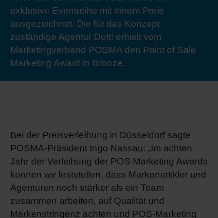
exklusive Eventreihe mit einem Preis
RETHINK PACKAGING
Bogenof
Standor
Ökolog
Schüler
ausgezeichnet. Die für das Konzept
zuständige Agentur DoIt! erhielt vom
WEBSEITEN
Tabakv
Bewerb
Marketingverband POSMA den Point of Sale
Marketing Award in Bronze.
SPRACHE
Barrier
Wirtscha
Bei der Preisverleihung in Düsseldorf sagte
Konzept
POSMA-Präsident Ingo Nassau: „Im achten
Jahr der Verleihung der POS Marketing Awards
Umstieg
können wir feststellen, dass Markenartikler und
Agenturen noch stärker als ein Team
zusammen arbeiten, auf Qualität und
Oberflä
Markenstringenz achten und POS-Marketing