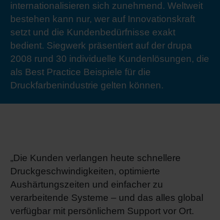
internationalisieren sich zunehmend. Weltweit
RETHINK PACKAGING
Bogenof
Standor
Ökolog
Schüler
bestehen kann nur, wer auf Innovationskraft
setzt und die Kundenbedürfnisse exakt
WEBSEITEN
Tabakv
Bewerb
bedient. Siegwerk präsentiert auf der drupa
2008 rund 30 individuelle Kundenlösungen, die
SPRACHE
als Best Practice Beispiele für die
Barrier
Druckfarbenindustrie gelten können.
Wirtscha
Konzept
„Die Kunden verlangen heute schnellere
Druckgeschwindigkeiten, optimierte
Umstieg
Aushärtungszeiten und einfacher zu
verarbeitende Systeme – und das alles global
Oberflä
verfügbar mit persönlichem Support vor Ort.