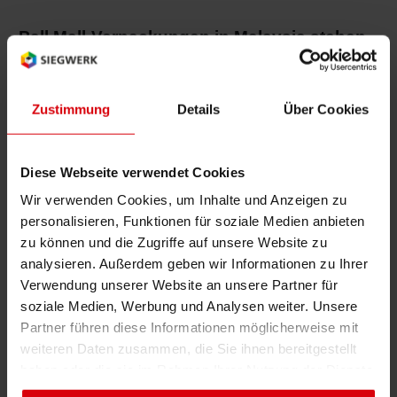
Pall Mall-Verpackungen in Malaysia stehen
für neue Nachhaltigkeit
„Natürlich perfekt“ sollten die Pall Mall-
Verpackungen von BAT für Malaysia bedruckt
Zustimmung
Details
Über Cookies
sein. So waren für die neuen Verpackungen
ausschließlich Farben mit Lösemitteln auf
Diese Webseite verwendet Cookies
natürlicher Basis zugelassen. Speziell für diese
Wir verwenden Cookies, um Inhalte und Anzeigen zu
Herausforderung kombinierten die Siegwerk-
personalisieren, Funktionen für soziale Medien anbieten
Experten Derivate aus natürlichen Stoffen und
zu können und die Zugriffe auf unsere Website zu
Ölen. Das Ergebnis, die Farbe Tempo
analysieren. Außerdem geben wir Informationen zu Ihrer
Nutripack, übertraf hinsichtlich der
Verwendung unserer Website an unsere Partner für
Geruchsentwicklung, Migrationsrisiken und
soziale Medien, Werbung und Analysen weiter. Unsere
Farbechtheit die Erwartungen von BAT. Das
Partner führen diese Informationen möglicherweise mit
rein pflanzliche Produkt sichert eine
weiteren Daten zusammen, die Sie ihnen bereitgestellt
haben oder die sie im Rahmen Ihrer Nutzung der Dienste
ausgezeichnete Druckqualität zu einem
gesammelt haben. Sie geben Einwilligung zu unseren
wettbewerbsfähigen Preis und wird inzwischen