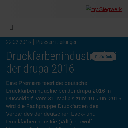
UNTERNEHMEN
Was wir
Digitald
Unser 
Siegwer
Lacke
Produk
Von Mul
Nachhal
Nachhal
Produkt
Arbeits
Service
Colorwe
Pressem
Karrier
Industr
Rethink
BERIC
ENGLI
Menü
22.02.2016
Pressemitteilungen
DRUCKFARBEN & LACKE
Flexibl
Untern
Compli
Märkte
Druckfa
Toolbox
Betrieb
Sichers
Digital 
Colorw
Presseb
Warum 
Industr
Wie wir
KUNDE
DEUTS
Druckfarbenindustrie bei
Zurück
NACHHALTIGKEIT
Liquid 
Zahlen 
Abfallr
Beratu
Messen
Fachkrä
Fachkra
In den 
INK S
der drupa 2016
SERVICES
Narrow
Group 
Deinkin
Mensch
CO2-Fu
Schulu
Einblick
Unsere
SIEGW
Eine Premiere feiert die deutsche
Druckfarbenindustrie bei der drupa 2016 in
NEWS & MEDIEN
Papier 
Geschi
PET-Rec
Zertifiz
Corpora
Technis
Podcast
Ausbild
Unsere
Düsseldorf. Vom 31. Mai bis zum 10. Juni 2016
wird die Fachgruppe Druckfarben des
Verbandes der deutschen Lack- und
KARRIERE
Printme
Siegwer
Gedruck
Mitglie
Colorwe
Studier
Die Zuk
Druckfarbenindustrie (VdL) in zwölf