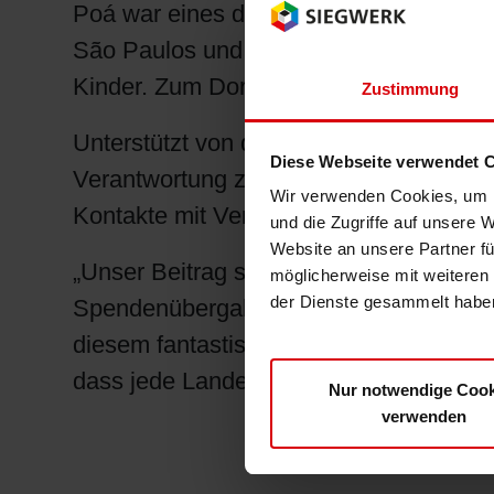
Poá war eines der ersten SOS Kinderdör
São Paulos und 80 Kilometer vom Siegw
Kinder. Zum Dorf gehören außerdem ei
Zustimmung
Unterstützt von qualifizierten Jugendar
Diese Webseite verwendet 
Verantwortung zu übernehmen sowie zu
Wir verwenden Cookies, um I
Kontakte mit Verwandten und Freunden 
und die Zugriffe auf unsere 
Website an unsere Partner fü
„Unser Beitrag soll die laufenden Kosten
möglicherweise mit weiteren
der Dienste gesammelt haben
Spendenübergabe planen wir im Frühjah
diesem fantastischen Projekt zu beteili
dass jede Landesgesellschaft im – klein
Nur notwendige Cook
verwenden