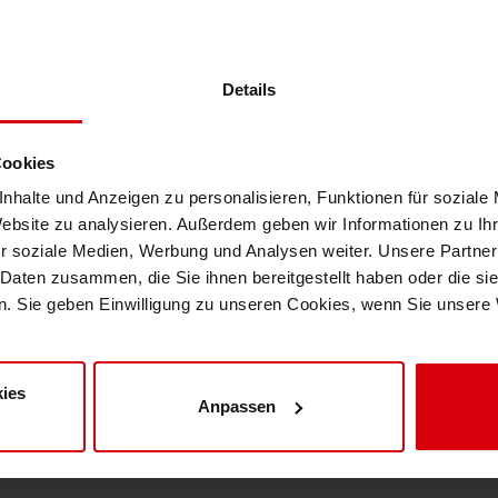
fer in Brasilien. Es wurde im März 1968 eröffn
Shrink Sleeve Technology
erk-Standort in Jandira entfernt. Insgesamt 
n Ausbildungszentrum für SOS-Mütter sowie ei
Details
Erdöl-freie Druckfarben: Eco Inks
beitern entwickeln die jungen Menschen realist
Cookies
nehmend eigene Entscheidungen zu treffen. Si
nhalte und Anzeigen zu personalisieren, Funktionen für soziale
sowie mit den zuständigen Behörden und pote
Website zu analysieren. Außerdem geben wir Informationen zu I
r soziale Medien, Werbung und Analysen weiter. Unsere Partner
 des Projekts und seiner zahlreichen Aktivitäte
 Daten zusammen, die Sie ihnen bereitgestellt haben oder die s
. Sie geben Einwilligung zu unseren Cookies, wenn Sie unsere 
r und möchten unsere lokalen Siegwerk-Kollege
gen. Genau dadurch zeigen wir Verantwortung mi
eren – Rahmen ihres lokalen Budgets ähnlich ak
ies
Anpassen