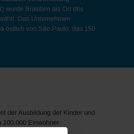
) wurde Brasilien als Ort des
ewählt. Das Unternehmen
oá östlich von São Paulo, das 150
t der Ausbildung der Kinder und
a 100.000 Einwohner.