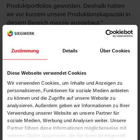
Produktportfolios geworden. Deshalb haben
Shrink 
wir vor kurzem unsere Produktionskapazität in
diesem Bereich massiv ausgebaut.“
Erdöl-f
Der Verlag M.DuMont Schauberg gibt so
bekannte Titel wie den „Kölner Stadt-Anzeiger“,
Zustimmung
Details
Über Cookies
„Kölnische Rundschau“, „Express“,
„Mitteldeutsche Zeitung“ und seit kurzem auch
die überregionale „Frankfurter Rundschau“
Diese Webseite verwendet Cookies
heraus. Im Druckzentrum Köln wurden gleich
Wir verwenden Cookies, um Inhalte und Anzeigen zu
zwei Produktionseinheiten installiert, von
personalisieren, Funktionen für soziale Medien anbieten
zu können und die Zugriffe auf unsere Website zu
denen eine ausschließlich mit Siegwerk-
analysieren. Außerdem geben wir Informationen zu Ihrer
Druckfarben läuft.
Verwendung unserer Website an unsere Partner für
soziale Medien, Werbung und Analysen weiter. Unsere
Insgesamt hat MDS 28 Millionen Euro in die
Partner führen diese Informationen möglicherweise mit
„Cortina“ investiert. „Eine Investition in die
weiteren Daten zusammen, die Sie ihnen bereitgestellt