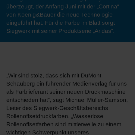
überzeugt, der Anfang Juni mit der „Cortina“
RETHINK PACKAGING
Bogenof
Standor
Ökolog
Schüler
von Koenig&Bauer die neue Technologie
eingeführt hat. Für die Farbe im Blatt sorgt
WEBSEITEN
Tabakv
Bewerb
Siegwerk mit seiner Produktserie „Aridas“.
SPRACHE
Barrier
Wirtscha
„Wir sind stolz, dass sich mit DuMont
Schauberg ein führender Medienverlag für uns
Konzept
als Farblieferant seiner neuen Druckmaschine
entschieden hat“, sagt Michael Müller-Samson,
Umstieg
Leiter des Siegwerk-Geschäftsbereichs
Rollenoffsetdruckfarben. „Wasserlose
Rollenoffsetfarben sind mittlerweile zu einem
Oberflä
wichtigen Schwerpunkt unseres