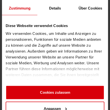
Hohe Druckgeschwindigkeit für effizienten
Shrink 
Zustimmung
Details
Über Cookies
Auflagendruck auf gestrichenen und
ungestrichenen Papieren
Erdöl-f
Diese Webseite verwendet Cookies
Einfache Reinigung der Druckwerke und hohe
Wir verwenden Cookies, um Inhalte und Anzeigen zu
Wiederanlösbarkeit der Farbe
personalisieren, Funktionen für soziale Medien anbieten
Hohe Farbbeständigkeit
zu können und die Zugriffe auf unsere Website zu
analysieren. Außerdem geben wir Informationen zu Ihrer
Druckfarbensysteme & Lacke
Verwendung unserer Website an unsere Partner für
UNIBASE
:
hochkonzentrierte Farbkonzentrate
soziale Medien, Werbung und Analysen weiter. Unsere
Partner führen diese Informationen möglicherweise mit
UNICOR
PREPRINT:
wasserbasierte
weiteren Daten zusammen, die Sie ihnen bereitgestellt
Verschnitte, speziell entwickelt für die Hitze
haben oder die sie im Rahmen Ihrer Nutzung der Dienste
sowie die hohe Luftfeuchtigkeit in der
gesammelt haben. Sie geben Einwilligung zu unseren
Wellpappenanlage
Cookies, wenn Sie unsere Webseite weiterhin nutzen.
Cookies zulassen
UniNATURE
:
neueste Generation von
Verschnitten auf Wasserbasis mit sehr hohem
Anpassen