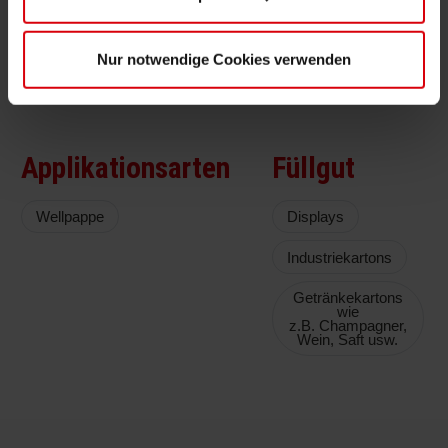
Anteil an nachwachsenden Rohstoffen
UNILAC
:
wasserbasierte Überdrucklacke
Nur notwendige Cookies verwenden
Applikationsarten
Füllgut
Wellpappe
Displays
Industriekartons
Getränkekartons
wie
z.B. Champagner,
Wein, Saft usw.