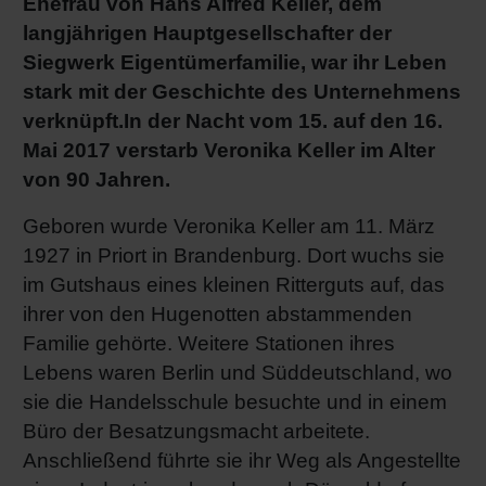
Ehefrau von Hans Alfred Keller, dem
RETHINK PACKAGING
Bogenof
Standor
Ökolog
Schüler
langjährigen Hauptgesellschafter der
Siegwerk Eigentümerfamilie, war ihr Leben
WEBSEITEN
stark mit der Geschichte des Unternehmens
Tabakv
Bewerb
verknüpft.
In der Nacht vom 15. auf den 16.
SPRACHE
Mai 2017 verstarb Veronika Keller im Alter
Barrier
von 90 Jahren.
Geboren wurde Veronika Keller am 11. März
Wirtscha
1927 in Priort in Brandenburg. Dort wuchs sie
im Gutshaus eines kleinen Ritterguts auf, das
Konzept
ihrer von den Hugenotten abstammenden
Familie gehörte. Weitere Stationen ihres
Lebens waren Berlin und Süddeutschland, wo
Umstieg
sie die Handelsschule besuchte und in einem
Büro der Besatzungsmacht arbeitete.
Oberflä
Anschließend führte sie ihr Weg als Angestellte