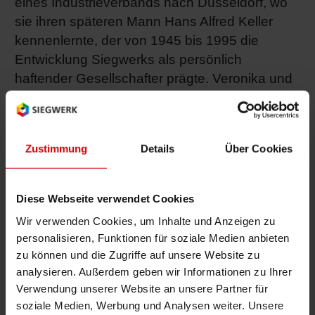
eines Industrieverbands nach Düsseldorf, wo
sie ihren späteren Mann Hans Alfred Keller
Shrink 
kennenlernte, der von 1945 bis 1995 die
Entwicklung Siegwerks als persönlich
Erdöl-f
haftender Gesellschafter prägte. Veronika und
Hans Alfred Keller heirateten im Oktober 1951
in Siegburg, drei Jahre später wurde Sohn
Alfred geboren, im Jahr 1962 Tochter Verena.
Zustimmung
Details
Über Cookies
Über viele Jahrzehnte engagierte sich
Veronika Keller für soziale Zwecke. Dabei
Diese Webseite verwendet Cookies
lagen ihr behinderte Kinder und Jugendliche
Wir verwenden Cookies, um Inhalte und Anzeigen zu
besonders am Herzen. Durch ihre
personalisieren, Funktionen für soziale Medien anbieten
Unterstützung entstand unter anderem 1996 in
zu können und die Zugriffe auf unsere Website zu
Siegburg die integrative Kindertagesstätte der
analysieren. Außerdem geben wir Informationen zu Ihrer
Jugendbehindertenhilfe (JBH). In Anerkennung
Verwendung unserer Website an unsere Partner für
ihrer Verdienste für die Einrichtung wurde diese
soziale Medien, Werbung und Analysen weiter. Unsere