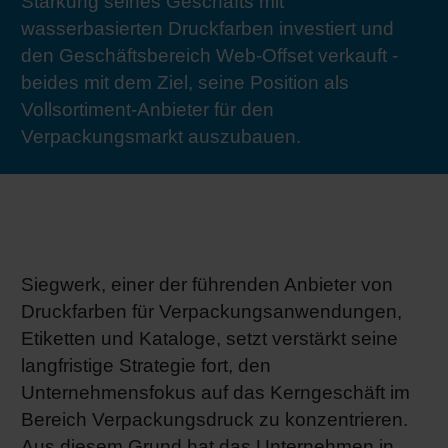
Stärkung seines Geschäfts mit
RETHINK PACKAGING
Bogenof
Standor
Ökolog
Schüler
wasserbasierten Druckfarben investiert und
den Geschäftsbereich Web-Offset verkauft -
WEBSEITEN
beides mit dem Ziel, seine Position als
Tabakv
Bewerb
Vollsortiment-Anbieter für den
SPRACHE
Verpackungsmarkt auszubauen.
Barrier
Wirtscha
Konzept
Siegwerk, einer der führenden Anbieter von
Druckfarben für Verpackungsanwendungen,
Etiketten und Kataloge, setzt verstärkt seine
Umstieg
langfristige Strategie fort, den
Unternehmensfokus auf das Kerngeschäft im
Oberflä
Bereich Verpackungsdruck zu konzentrieren.
Aus diesem Grund hat das Unternehmen in