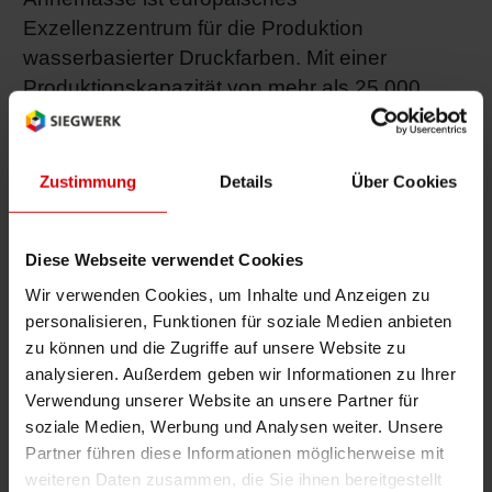
Exzellenzzentrum für die Produktion
wasserbasierter Druckfarben. Mit einer
Produktionskapazität von mehr als 25.000
Tonnen pro Jahr trägt Annemasse 10 % zur
jährlichen Gesamtproduktion der Siegwerk-
Gruppe bei. Am Standort arbeiten etwa 250
Zustimmung
Details
Über Cookies
Mitarbeiter. Insgesamt hat Siegwerk in den
vergangenen zwei Jahren einen zweistelligen
Diese Webseite verwendet Cookies
Millionenbetrag in die Automatisierung seiner
Produktionsanlagen investiert.
Wir verwenden Cookies, um Inhalte und Anzeigen zu
personalisieren, Funktionen für soziale Medien anbieten
Ende Juni feierte Siegwerk die Eröffnung
zu können und die Zugriffe auf unsere Website zu
seiner neuen Produktionsanlagen und lud
analysieren. Außerdem geben wir Informationen zu Ihrer
Kunden, Vertreter der Kommunalbehörden und
Verwendung unserer Website an unsere Partner für
soziale Medien, Werbung und Analysen weiter. Unsere
Mitarbeiter zum Besuch des neuen „Blending
Partner führen diese Informationen möglicherweise mit
Center“ für wasserbasierte Druckfarben ein.
weiteren Daten zusammen, die Sie ihnen bereitgestellt
Mehrere Kunden aus den Geschäftsbereichen