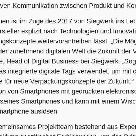
tiven Kommunikation zwischen Produkt und Ko
Shrink Sleeve Technology
men ist im Zuge des 2017 von Siegwerk ins L
Erdöl-freie Druckfarben: Eco Inks
teller explizit nach Technologien und Innovat
konzepte weitervorantreiben lässt. „Die Mögl
der zunehmend digitalen Welt die Zukunft der
ske, Head of Digital Business bei Siegwerk. „
as integrierte digitale Tags verwendet, um mit 
e für neue Verpackungskonzepte der Zukunft.“ 
tion von Smartphones mit gedruckten elektronis
m seines Smartphones und kann mit einem Wisc
martphone auslösen.
 gemeinsames Projektteam bestehend aus Expert