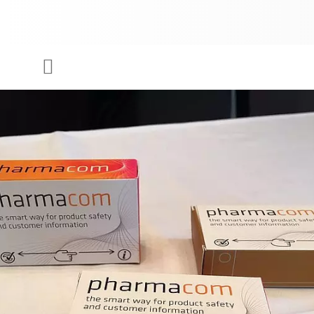
UNTERNEHMEN
Menü
DRUCKFARBEN & LACKE
NACHHALTIGKEIT
SERVICES
NEWS & MEDIEN
KARRIERE