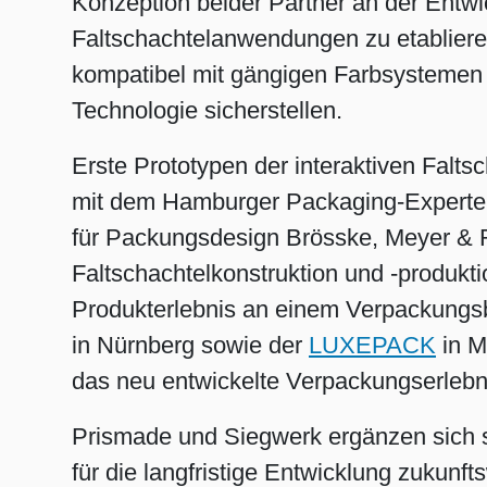
Konzeption beider Partner an der Entwi
Faltschachtelanwendungen zu etablier
kompatibel mit gängigen Farbsystemen f
Technologie sicherstellen.
Erste Prototypen der interaktiven Falt
mit dem Hamburger Packaging-Experte
für Packungsdesign Brösske, Meyer & R
Faltschachtelkonstruktion und -produkt
Produkterlebnis an einem Verpackungsb
in Nürnberg sowie der
LUXEPACK
in M
das neu entwickelte Verpackungserlebni
Prismade und Siegwerk ergänzen sich s
für die langfristige Entwicklung zuku