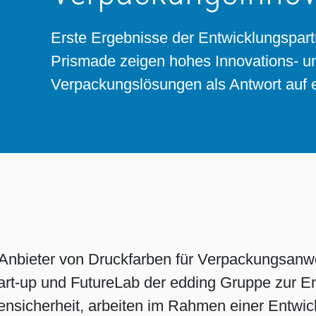
Bogenoffset
Standorte
Ökologische Lösungen
Schülerpraktikum
Erste Ergebnisse der Entwicklungspar
Prismade zeigen hohes Innovations- und
Tabakverpackungen
Reduzierung der Umweltauswirkungen
Bewerbungsprozess
Verpackungslösungen als Antwort auf e
Barrierebeschichtungen
Wirtschaftliche Lieferketten
Konzepte für Kreislaufwirtschaft
Umstieg auf Papier
n Anbieter von Druckfarben für Verpackungsan
art-up und FutureLab der edding Gruppe zur En
Oberflächendruck
nsicherheit, arbeiten im Rahmen einer Entwick