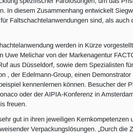
cklung spezifischer Farblösungen, um das Pris
en. In diesem Zusammenhang entwickelt Siegw
ür Faltschachtelanwendungen sind, als auch di
schachtelanwendung werden in Kürze vorgestell
n Uwe Melichar von der Markenagentur FACT
uf aus Düsseldorf, sowie dem Spezialisten für
ion , der Edelmann-Group, einen Demonstrator 
eispiel kennenlernen können. Besucher der P
onaco oder der AIPIA-Konferenz in Amsterdam k
s freuen.
ehr gut in ihren jeweiligen Kernkompetenzen
nftsweisender Verpackungslösungen. „Durch di