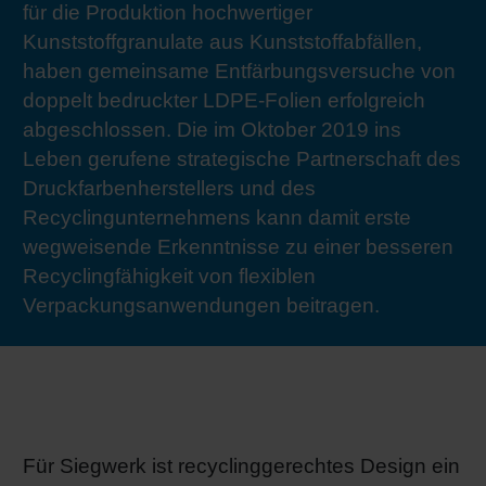
für die Produktion hochwertiger
RETHINK PACKAGING
Bogenof
Standor
Ökolog
Schüler
Kunststoffgranulate aus Kunststoffabfällen,
haben gemeinsame Entfärbungsversuche von
WEBSEITEN
Tabakv
Bewerb
doppelt bedruckter LDPE-Folien erfolgreich
abgeschlossen. Die im Oktober 2019 ins
SPRACHE
Leben gerufene strategische Partnerschaft des
Barrier
Druckfarbenherstellers und des
Recyclingunternehmens kann damit erste
Wirtscha
wegweisende Erkenntnisse zu einer besseren
Recyclingfähigkeit von flexiblen
Verpackungsanwendungen beitragen.
Konzept
Umstieg
Oberflä
Für Siegwerk ist recyclinggerechtes Design ein