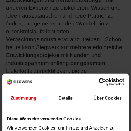
anderen Experten zu diskutieren, Wissen und
Ideen auszutauschen und neue Partner zu
finden, um gemeinsam den Wandel hin zu
einer kreislauforientierten
Verpackungsindustrie voranzutreiben." Schon
heute kann Siegwerk auf mehrere erfolgreiche
Entwicklungsprojekte mit Kunden und
Industriepartnern entlang der gesamten
Lieferkette zurückblicken, die zu
fortschrittlichen Verpackungslösungen mit
verbesserter Leistung und Recyclingfähigkeit
geführt haben und damit den Weg für eine
Zustimmung
Details
Über Cookies
zunehmende Kreislauffähigkeit von
Verpackungen weiter ebnen.
Diese Webseite verwendet Cookies
Specialty Papers Europa 2023
Wir verwenden Cookies, um Inhalte und Anzeigen zu