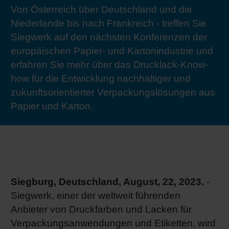
Von Österreich über Deutschland und die
RETHINK PACKAGING
Bogenof
Standor
Ökolog
Schüler
Niederlande bis nach Frankreich - treffen Sie
Siegwerk auf den nächsten Konferenzen der
WEBSEITEN
Tabakv
Bewerb
europäischen Papier- und Kartonindustrie und
erfahren Sie mehr über das Drucklack-Know-
SPRACHE
how für die Entwicklung nachhaltiger und
Barrier
zukunftsorientierter Verpackungslösungen aus
Papier und Karton.
Wirtscha
Konzept
Umstieg
Siegburg, Deutschland, August, 22
, 2023.
-
Siegwerk, einer der weltweit führenden
Anbieter von Druckfarben und Lacken für
Oberflä
Verpackungsanwendungen und Etiketten, wird