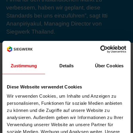
RETHINK PACKAGING
Bogenof
Standor
Ökolog
Schüler
verbessern, haben wir geplant, diese
Standards bei uns einzuführen”, sagt Itti
Ananpiriyakul, Managing Director von
WEBSEITEN
Tabakv
Bewerb
Siegwerk Thailand.
SPRACHE
Barrier
Wirtscha
Zustimmung
Details
Über Cookies
Auf die lange Vorbereitung folgte eine Prüfung
in zwei Etappen. Dabei wurde Siegwerk
Konzept
Diese Webseite verwendet Cookies
Thailand drei Tage lang vom TÜV inspiziert.
Wir verwenden Cookies, um Inhalte und Anzeigen zu
Ananpiriyakul erklärt: „Da wir uns der
personalisieren, Funktionen für soziale Medien anbieten
Umstieg
Verantwortung für Umwelt, Sicherheit und
zu können und die Zugriffe auf unsere Website zu
Gesundheit als unsere zentralen Berufswerte
analysieren. Außerdem geben wir Informationen zu Ihrer
Oberflä
bewusst sind, war dieses Projekt sehr
Verwendung unserer Website an unsere Partner für
bedeutsam.“ Und er fügt hinzu, „für uns ist es
soziale Medien, Werbung und Analysen weiter. Unsere