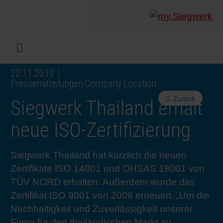
UNTERNEHMEN
Was wir
Digitald
Unser 
Siegwer
Lacke
Produk
Von Mul
Nachhal
Nachhal
Produkt
Arbeits
Service
Colorwe
Pressem
Karrier
Industr
Rethink
BERIC
ENGLI
Menü
22.11.2010
DRUCKFARBEN & LACKE
Flexibl
Untern
Compli
Märkte
Druckfa
Toolbox
Betrieb
Sichers
Digital 
Colorw
Presseb
Warum 
Industr
Wie wir
KUNDE
DEUTS
Pressemitteilungen Company Location
Zurück
Siegwerk Thailand erhält
NACHHALTIGKEIT
Liquid 
Zahlen 
Abfallr
Beratu
Messen
Fachkrä
Fachkra
In den 
INK S
neue ISO-Zertifizierung
SERVICES
Narrow
Group 
Deinkin
Mensch
CO2-Fu
Schulu
Einblick
Unsere
SIEGW
Siegwerk Thailand hat kürzlich die neuen
Zertifikate ISO 14001 und OHSAS 18001 von
NEWS & MEDIEN
Papier 
Geschi
PET-Rec
Zertifiz
Corpora
Technis
Podcast
Ausbild
Unsere
TÜV NORD erhalten. Außerdem wurde das
Zertifikat ISO 9001 von 2008 erneuert. „Um die
KARRIERE
Printme
Siegwer
Gedruck
Mitglie
Colorwe
Studier
Die Zuk
Nachhaltigkeit und Zuverlässigkeit unserer
Firma für den thailändischen Markt zu