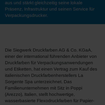
aus und stärkt gleichzeitig seine lokale
RETHINK PACKAGING
Bogenof
Standor
Ökolog
Schüler
Präsenz, Infrastruktur und seinen Service für
Verpackungsdrucker.
WEBSEITEN
Tabakv
Bewerb
SPRACHE
Barrier
Die Siegwerk Druckfarben AG & Co. KGaA,
Wirtscha
einer der international führenden Anbieter von
Druckfarben für Verpackungsanwendungen
Konzept
und Etiketten, hat einen Vertrag zum Kauf des
italienischen Druckfarbenherstellers La
Sorgente Spa unterzeichnet. Das
Umstieg
Familienunternehmen mit Sitz in Poppi
(Arezzo), Italien, stellt hochwertige,
Oberflä
wasserbasierte Flexodruckfarben für Papier-