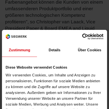
Farbenangebot können die Kunden von einem
umfassenderen Produktportfolio und einer
größeren technologischen Kompetenz
profitieren", so Christopher van Laack, Vice
President Paper & Board EMEA and Liquid
Food Packaging bei Siegwerk. Beide
Unternehmen werden eng zusammenarbeiten,
um eine reibungslose Integration der
Zustimmung
Details
Über Cookies
Geschäfte zu gewährleisten, ohne dass es zu
Beeinträchtigungen für die derzeitigen Kunden
Diese Webseite verwendet Cookies
beider Unternehmen kommt.
Wir verwenden Cookies, um Inhalte und Anzeigen zu
"Wir freuen uns, dass wir mit Siegwerk einen
personalisieren, Funktionen für soziale Medien anbieten
zu können und die Zugriffe auf unsere Website zu
großartigen Partner und neuen Eigentümer für
analysieren. Außerdem geben wir Informationen zu Ihrer
unser Unternehmen gefunden haben.
Verwendung unserer Website an unsere Partner für
Siegwerk wird unsere Druckfarben in eine
soziale Medien, Werbung und Analysen weiter. Unsere
wesentlich größere Organisation integrieren