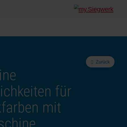
Zurück
ine
chkeiten für
farben mit
schine