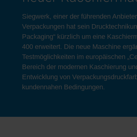
Bogenoffset
Standorte
Ökologische Lösungen
Schülerpraktikum
Siegwerk, einer der führenden Anbieter
Verpackungen hat sein Drucktechnikum
Tabakverpackungen
Reduzierung der Umweltauswirkungen
Bewerbungsprozess
Packaging“ kürzlich um eine Kaschie
400 erweitert. Die neue Maschine ergä
Barrierebeschichtungen
Testmöglichkeiten im europäischen „C
Bereich der modernen Kaschierung und 
Wirtschaftliche Lieferketten
Entwicklung von Verpackungsdruckfarbe
kundennahen Bedingungen.
Konzepte für Kreislaufwirtschaft
Umstieg auf Papier
Oberflächendruck