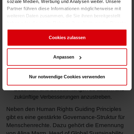
soziale Medien, Werbung und Analysen weiter. Unsere
Partner führen diese Informationen möglicherweise mit
Partnerschaften
eingehen um gemeinsam an
weiteren Daten zusammen, die Sie ihnen bereitgestellt
Maßnahmen zur Vorbeugung, Untersuchung
haben oder die sie im Rahmen Ihrer Nutzung der Dienste
und Lösung von Menschenrechtsproblemen zu
gesammelt haben. Sie geben Einwilligung zu unseren
arbeiten
Cookies, wenn Sie unsere Webseite weiterhin nutzen.
Cookies zulassen
Fokus auf Stakeholder
: Das Wohlergehen
betroffener Einzelpersonen und Gruppen zu
Anpassen
priorisieren.
Kontinuierliche Verbesserung
: Mitarbeiter,
Nur notwendige Cookies verwenden
Kunden und Lieferanten zu ermutigen,
Bedenken und Beobachtungen zu äußern und
zukünftige Verbesserungen anzustreben.
Neben den Human Rights Guiding Principles
gibt es eine gestärkte Governance-Struktur für
Menschenrechte. Dazu gehört die Ernennung
von Alina Marm, Head of Global Sustainability