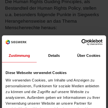
Die Human Rights Guiding Principles, als
Bestandteil der Human Rights Policy, stellen
u.a. besonders folgende Punkte in Siegwerks
Herangehensweise an das Thema
Menschenrechte heraus:
Grundlegende Verpflichtung
Produkte
anzubieten, die frei von Menschen- und
Arbeitsrechtsverletzungen sind.
Zustimmung
Details
Über Cookies
Risikoanerkennung:
Anzuerkennen, dass es
bestehende Menschenrechtsprobleme in der
Lieferkette gibt, und dass die Einhaltung
Diese Webseite verwendet Cookies
gesetzlicher Standards erst der Anfang des
Wir verwenden Cookies, um Inhalte und Anzeigen zu
Weges ist.
personalisieren, Funktionen für soziale Medien anbieten
zu können und die Zugriffe auf unsere Website zu
Wissen und Handeln:
Aktiv Transparenz in
analysieren. Außerdem geben wir Informationen zu Ihrer
der Lieferkette zu schaffen um
Verwendung unserer Website an unsere Partner für
Menschenrechtsfragen angehen.