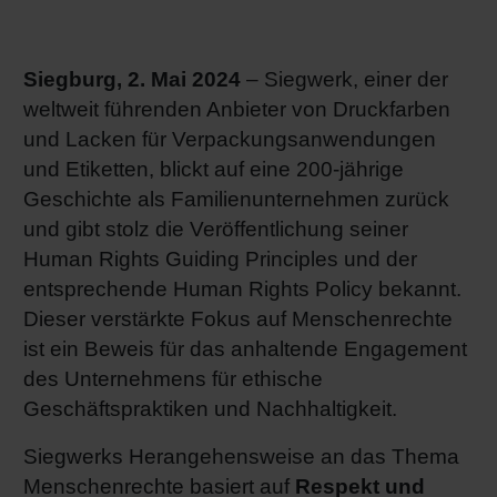
RETHINK PACKAGING
Bogenof
Standor
Ökolog
Schüler
Siegburg, 2. Mai 2024
– Siegwerk, einer der
WEBSEITEN
Tabakv
Bewerb
weltweit führenden Anbieter von Druckfarben
und Lacken für Verpackungsanwendungen
SPRACHE
und Etiketten, blickt auf eine 200-jährige
Barrier
Geschichte als Familienunternehmen zurück
und gibt stolz die Veröffentlichung seiner
Wirtscha
Human Rights Guiding Principles und der
entsprechende Human Rights Policy bekannt.
Konzept
Dieser verstärkte Fokus auf Menschenrechte
ist ein Beweis für das anhaltende Engagement
des Unternehmens für ethische
Umstieg
Geschäftspraktiken und Nachhaltigkeit.
Siegwerks Herangehensweise an das Thema
Oberflä
Menschenrechte basiert auf
Respekt und