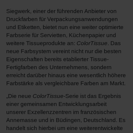
RETHINK PACKAGING
Bogenof
Standor
Ökolog
Schüler
Siegwerk, einer der führenden Anbieter von
Druckfarben für Verpackungsanwendungen
WEBSEITEN
Tabakv
Bewerb
und Etiketten, bietet nun eine weiter optimierte
Farbserie für Servietten, Küchenpapier und
SPRACHE
weitere Tissueprodukte an:
ColorTissue
. Das
Barrier
neue Farbsystem vereint nicht nur die besten
Eigenschaften bereits etablierter Tissue-
Wirtscha
Fertigfarben des Unternehmens, sondern
erreicht darüber hinaus eine wesentlich höhere
Farbstärke als vergleichbare Farben am Markt.
Konzept
„Die neue
ColorTissue
-Serie ist das Ergebnis
Umstieg
einer gemeinsamen Entwicklungsarbeit
unserer Exzellenzzentren im französischen
Annemasse und in Büdingen, Deutschland. Es
Oberflä
handelt sich hierbei um eine weiterentwickelte