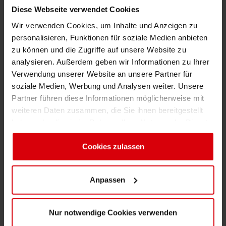
Das modulare System von
ColorTissue
und
Diese Webseite verwendet Cookies
UNI T
bietet Anwendern die Möglichkeit
Wir verwenden Cookies, um Inhalte und Anzeigen zu
zwischen zwei Varianten zu entscheiden. Für
personalisieren, Funktionen für soziale Medien anbieten
eine maximal flexible Farbstärke und ein
zu können und die Zugriffe auf unsere Website zu
ergänzendes Farbmanagement wird die
analysieren. Außerdem geben wir Informationen zu Ihrer
hochkonzentrierte
UNI T BASE
-Serie mit einem
Verwendung unserer Website an unsere Partner für
soziale Medien, Werbung und Analysen weiter. Unsere
technischen
ColorTissue
-Verschnitt gemischt.
Partner führen diese Informationen möglicherweise mit
Siegwerk stellt seinen Kunden hierzu klare
weiteren Daten zusammen, die Sie ihnen bereitgestellt
Formulierungsrichtlinien zur Verfügung, ohne
haben oder die sie im Rahmen Ihrer Nutzung der Dienste
deren Einhaltung keine Ausblutechtheit gemäß
gesammelt haben. Sie geben Einwilligung zu unseren
EN 646 garantiert werden kann. Somit können
Cookies, wenn Sie unsere Webseite weiterhin nutzen.
Cookies zulassen
die Kunden die Druckfarben für ihre
Tissueanwendungen auf einer eigenen
Anpassen
Mischanlage vor Ort mischen. Siegwerk
unterstützt hierbei mit einem dezidierten
Vorortservice, der auf technischen Support,
Nur notwendige Cookies verwenden
Prozessoptimierung und die Überwachung von