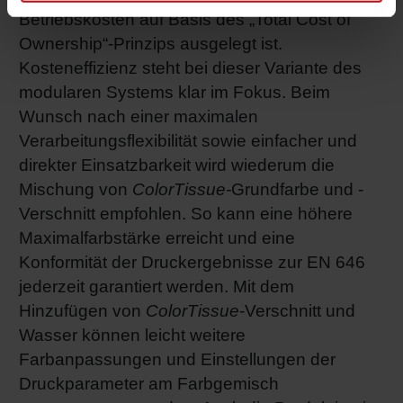
Betriebskosten auf Basis des „Total Cost of
Ownership“-Prinzips ausgelegt ist.
Kosteneffizienz steht bei dieser Variante des
modularen Systems klar im Fokus. Beim
Wunsch nach einer maximalen
Verarbeitungsflexibilität sowie einfacher und
direkter Einsatzbarkeit wird wiederum die
Mischung von
ColorTissue-
Grundfarbe und -
Verschnitt empfohlen. So kann eine höhere
Maximalfarbstärke erreicht und eine
Konformität der Druckergebnisse zur EN 646
jederzeit garantiert werden. Mit dem
Hinzufügen von
ColorTissue
-Verschnitt und
Wasser können leicht weitere
Farbanpassungen und Einstellungen der
Druckparameter am Farbgemisch