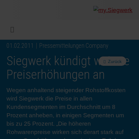
UNTERNEHMEN
Was wir
Digitald
Unser 
Siegwer
Lacke
Produk
Von Mul
Nachhal
Nachhal
Produkt
Arbeits
Service
Colorwe
Pressem
Karrier
Industr
Rethink
BERIC
ENGLI
Menü
01.02.2011
Pressemitteilungen Company
DRUCKFARBEN & LACKE
Flexibl
Untern
Compli
Märkte
Druckfa
Toolbox
Betrieb
Sichers
Digital 
Colorw
Presseb
Warum 
Industr
Wie wir
KUNDE
DEUTS
Siegwerk kündigt weitere
Zurück
NACHHALTIGKEIT
Liquid 
Zahlen 
Abfallr
Beratu
Messen
Fachkrä
Fachkra
In den 
INK S
Preiserhöhungen an
SERVICES
Narrow
Group 
Deinkin
Mensch
CO2-Fu
Schulu
Einblick
Unsere
SIEGW
Wegen anhaltend steigender Rohstoffkosten
wird Siegwerk die Preise in allen
NEWS & MEDIEN
Papier 
Geschi
PET-Rec
Zertifiz
Corpora
Technis
Podcast
Ausbild
Unsere
Kundensegmenten im Durchschnitt um 8
Prozent anheben, in einigen Segmenten um
bis zu 25 Prozent. „Die höheren
KARRIERE
Printme
Siegwer
Gedruck
Mitglie
Colorwe
Studier
Die Zuk
Rohwarenpreise wirken sich derart stark auf