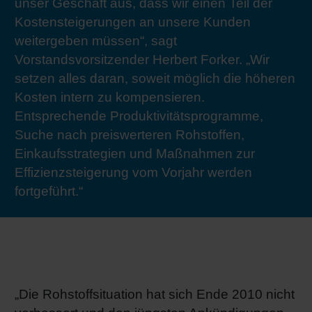
unser Geschäft aus, dass wir einen Teil der
RETHINK PACKAGING
Bogenof
Standor
Ökolog
Schüler
Kostensteigerungen an unsere Kunden
weitergeben müssen“, sagt
WEBSEITEN
Vorstandsvorsitzender Herbert Forker. „Wir
Tabakv
Bewerb
setzen alles daran, soweit möglich die höheren
SPRACHE
Kosten intern zu kompensieren.
Barrier
Entsprechende Produktivitätsprogramme,
Suche nach preiswerteren Rohstoffen,
Wirtscha
Einkaufsstrategien und Maßnahmen zur
Effizienzsteigerung vom Vorjahr werden
fortgeführt.“
Konzept
Umstieg
Oberflä
„Die Rohstoffsituation hat sich Ende 2010 nicht